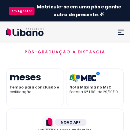
Matricule-se em uma pós e ganhe
Em
Agosto
:
outra de presente.
🎁
PÓS-GRADUAÇÃO A DISTÂNCIA
Ementa
Como funciona
meses
Credenciamento MEC
Tempo para conclusão
e
Nota Máxima no MEC
certificação
Portaria Nª 1.881 de 29/10/19
Preço
Já sou aluno
NOVO APP