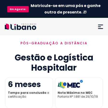
Matricule-se em uma pós e ganhe
Em
Agosto
:
outra de presente.
🎁
PÓS-GRADUAÇÃO A DISTÂNCIA
Ementa
Gestão e Logística
Como funciona
Hospitalar
Credenciamento MEC
6
meses
Preço
Tempo para conclusão
e
Nota Máxima no MEC
certificação
Portaria Nª 1.881 de 29/10/19
Já sou aluno