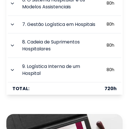
80
h
Modelos Assistenciais
7
.
Gestão Logística em Hospitais
80
h
8
.
Cadeia de Suprimentos
80
h
Hospitalares
9
.
Logística Interna de um
80
h
Hospital
TOTAL:
720
h