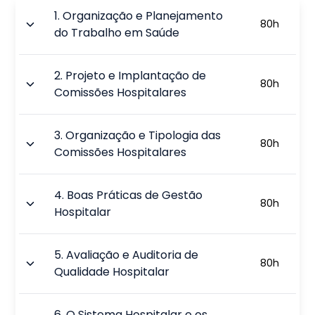
1
.
Organização e Planejamento
80
h
do Trabalho em Saúde
2
.
Projeto e Implantação de
80
h
Comissões Hospitalares
3
.
Organização e Tipologia das
80
h
Comissões Hospitalares
4
.
Boas Práticas de Gestão
80
h
Hospitalar
5
.
Avaliação e Auditoria de
80
h
Qualidade Hospitalar
6
.
O Sistema Hospitalar e os