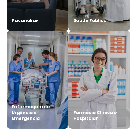
Psicanálise
Saúde Pública
Enfermagem de
Urgência e
Farmácia Clínica e
Emergência
Hospitalar