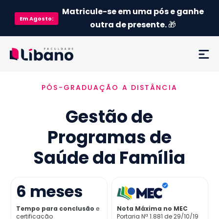
Matricule-se em uma pós e ganhe
Em
Agosto
:
outra de presente.
🎁
PÓS-GRADUAÇÃO A DISTÂNCIA
Ementa
Gestão de
Como funciona
Programas de
Credenciamento MEC
Saúde da Família
Preço
6
meses
Já sou aluno
Tempo para conclusão
e
Nota Máxima no MEC
certificação
Portaria Nª 1.881 de 29/10/19