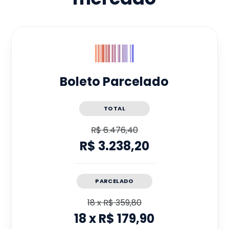
Boleto Parcelado
TOTAL
R$ 6.476,40
R$ 3.238,20
PARCELADO
18
x
R$ 359,80
18
x
R$ 179,90