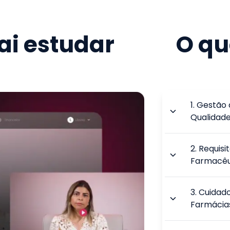
i estudar
O qu
1
.
Gestão 
Qualidad
2
.
Requisit
Farmacêu
3
.
Cuidad
Farmácia