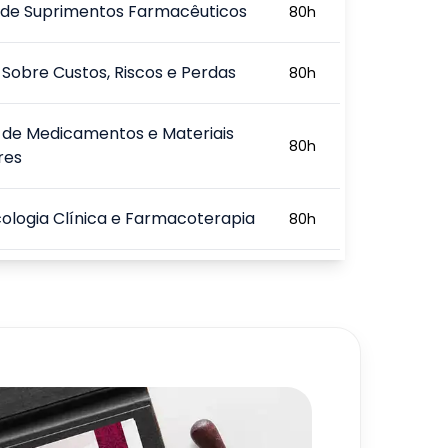
 de Suprimentos Farmacêuticos
80
h
Sobre Custos, Riscos e Perdas
80
h
 de Medicamentos e Materiais
80
h
res
logia Clínica e Farmacoterapia
80
h
mento e Segurança do Paciente
80
h
ógico
ção Farmacêutica e Ética
80
h
al
720
h