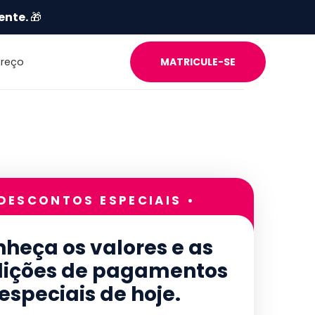
ente.
🎁
Preço
MATRICULE-SE
 DESCONTOS ESPECIAIS •
heça os valores e as
ições de pagamentos
especiais de hoje.