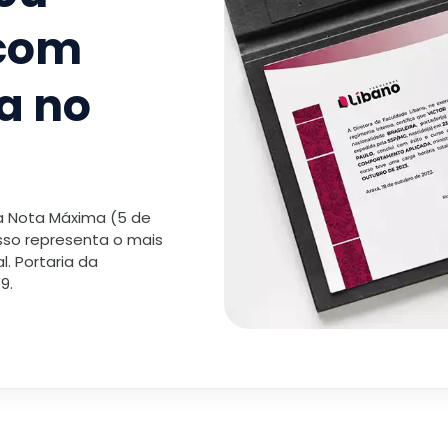
 com
a no
 a Nota Máxima (5 de
isso representa o mais
. Portaria da
9.