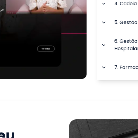
4
.
Cadeia
5
.
Gestão 
6
.
Gestão
Hospitala
7
.
Farmaco
8
.
Atendi
Farmacol
9
.
Legisla
Profission
seu
TOTAL: