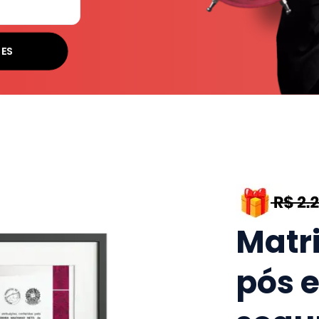
SES
Matr
pós 