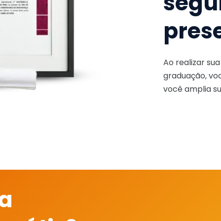
segu
pres
Ao realizar su
graduação, voc
você amplia su
 a