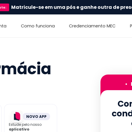
Matricule-se em uma pós e ganhe outra de pres
sto
:
nta
Como funciona
Credenciamento MEC
rmácia
•
Con
cond
NOVO APP
Estude pelo nosso
aplicativo