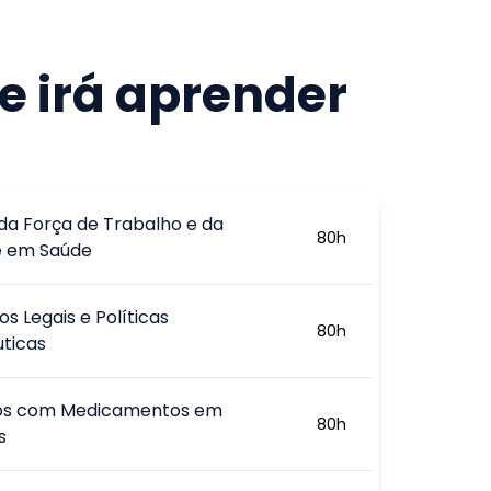
e irá aprender
da Força de Trabalho e da
80
h
e em Saúde
os Legais e Políticas
80
h
ticas
os com Medicamentos em
80
h
s