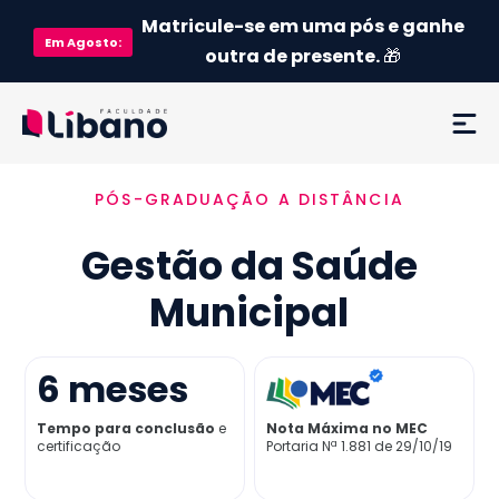
Matricule-se em uma pós e ganhe
Em
Agosto
:
outra de presente.
🎁
PÓS-GRADUAÇÃO A DISTÂNCIA
Ementa
Gestão da Saúde
Como funciona
Municipal
Credenciamento MEC
6
meses
Preço
Tempo para conclusão
e
Nota Máxima no MEC
certificação
Portaria Nª 1.881 de 29/10/19
Já sou aluno