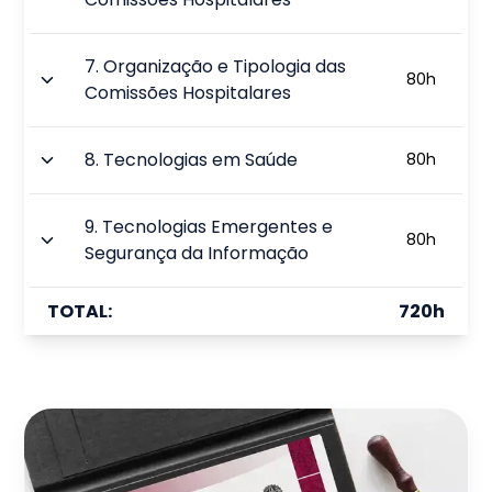
7
.
Organização e Tipologia das
80
h
Comissões Hospitalares
8
.
Tecnologias em Saúde
80
h
9
.
Tecnologias Emergentes e
80
h
Segurança da Informação
TOTAL:
720
h