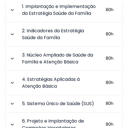
1
.
Implantação e Implementação
80
h
da Estratégia Saúde da Família
2
.
Indicadores da Estratégia
80
h
Saúde da Família
3
.
Núcleo Ampliado de Saúde da
80
h
Família e Atenção Básica
4
.
Estratégias Aplicadas à
80
h
Atenção Básica
5
.
Sistema Único de Saúde (SUS)
80
h
6
.
Projeto e Implantação de
80
h
Comissões Hospitalares