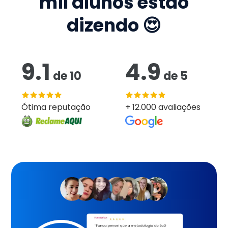
mil
alunos estão
dizendo 😍
9.1
4.9
de
10
de
5
Ótima reputação
+ 12.000 avaliações