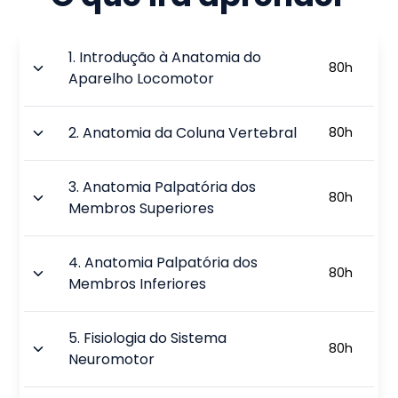
1
.
Introdução à Anatomia do
80
h
Aparelho Locomotor
2
.
Anatomia da Coluna Vertebral
80
h
3
.
Anatomia Palpatória dos
80
h
Membros Superiores
4
.
Anatomia Palpatória dos
80
h
Membros Inferiores
5
.
Fisiologia do Sistema
80
h
Neuromotor