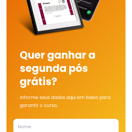
Quer ganhar a
segunda pós
grátis?
Informe seus dados aqui em baixo para
garantir o curso.