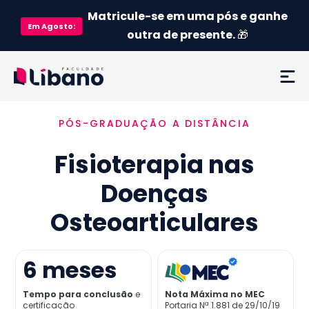
Matricule-se em uma pós e ganhe
Em
Agosto
:
outra de presente.
🎁
PÓS-GRADUAÇÃO A DISTÂNCIA
Ementa
Fisioterapia nas
Como funciona
Doenças
Credenciamento MEC
Osteoarticulares
Preço
6
meses
Já sou aluno
Tempo para conclusão
e
Nota Máxima no MEC
certificação
Portaria Nª 1.881 de 29/10/19