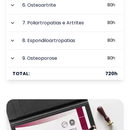
6
.
Osteoartrite
80
h
7
.
Poliartropatias e Artrites
80
h
8
.
Espondiloartropatias
80
h
9
.
Osteoporose
80
h
TOTAL:
720
h