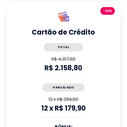
-10%
Cartão de Crédito
TOTAL
R$ 4.317,60
R$ 2.158,80
PARCELADO
12
x
R$ 359,80
12
x
R$ 179,90
BÔNUS: