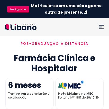
Matricule-se em uma pós e ganhe
Em
Agosto
:
outra de presente.
🎁
PÓS-GRADUAÇÃO A DISTÂNCIA
Ementa
Farmácia Clínica e
Como funciona
Hospitalar
Credenciamento MEC
6
meses
Preço
Tempo para conclusão
e
Nota Máxima no MEC
certificação
Portaria Nª 1.881 de 29/10/19
Já sou aluno