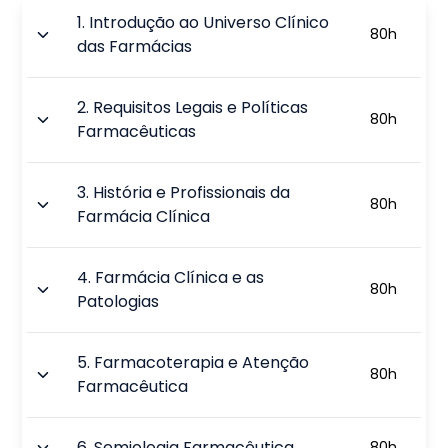
1
.
Introdução ao Universo Clínico
80
h
das Farmácias
2
.
Requisitos Legais e Políticas
80
h
Farmacêuticas
3
.
História e Profissionais da
80
h
Farmácia Clínica
4
.
Farmácia Clínica e as
80
h
Patologias
5
.
Farmacoterapia e Atenção
80
h
Farmacêutica
6
.
Semiologia Farmacêutica
80
h