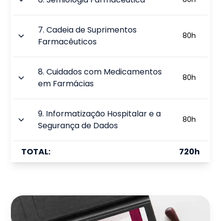
7
.
Cadeia de Suprimentos
80
h
Farmacêuticos
8
.
Cuidados com Medicamentos
80
h
em Farmácias
9
.
Informatização Hospitalar e a
80
h
Segurança de Dados
TOTAL:
720
h