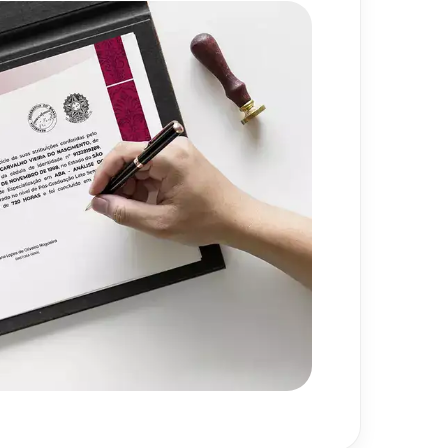
mes Geriátricas: Parkinson e
80
h
as
o Médico-paciente e a Saúde da
80
h
de de Vida e Avaliação Física do
80
h
960
h