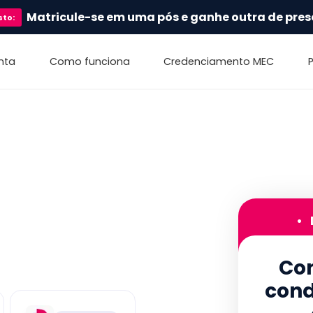
Matricule-se em uma pós e ganhe outra de pres
sto
:
nta
Como funciona
Credenciamento MEC
•
Con
cond