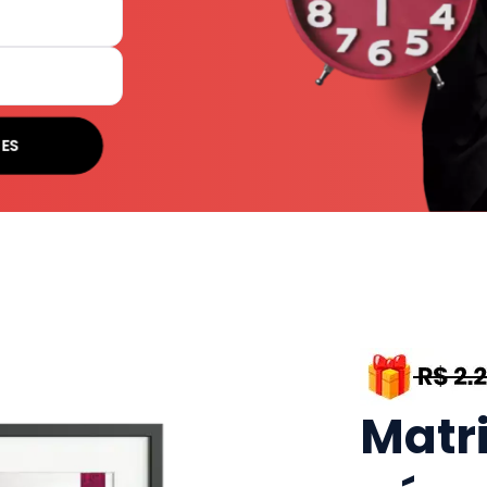
SES
Matr