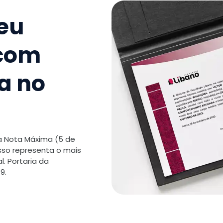
seu
10
.
Síndro
Demênci
 com
11
.
Relaçã
Família
a no
12
.
Qualida
Idoso
 a Nota Máxima (5 de
TOTAL:
isso representa o mais
. Portaria da
9.