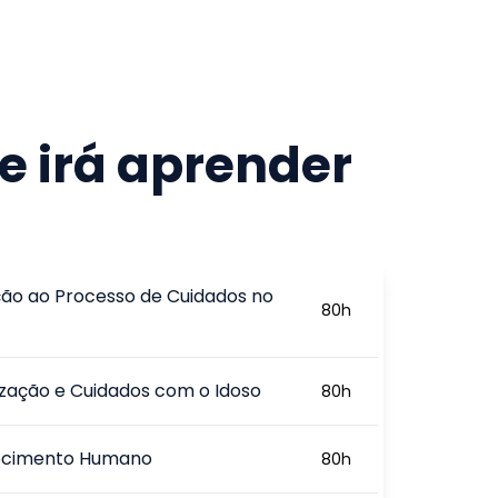
e irá aprender
ção ao Processo de Cuidados no
80
h
zação e Cuidados com o Idoso
80
h
ecimento Humano
80
h