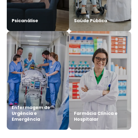
Psicanálise
Saúde Pública
Enfermagem de
Urgência e
Farmácia Clínica e
Emergência
Hospitalar