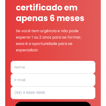
certificado em
apenas 6 meses
Se você tem urgência e não pode
esperar 1 ou 2 anos para se formar,
essa é a oportunidade para se
especializar.