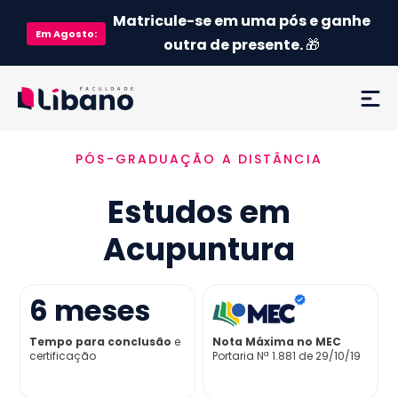
Matricule-se em uma pós e ganhe
Em
Agosto
:
outra de presente.
🎁
PÓS-GRADUAÇÃO A DISTÂNCIA
Ementa
Estudos em
Como funciona
Acupuntura
Credenciamento MEC
6
meses
Preço
Tempo para conclusão
e
Nota Máxima no MEC
certificação
Portaria Nª 1.881 de 29/10/19
Já sou aluno