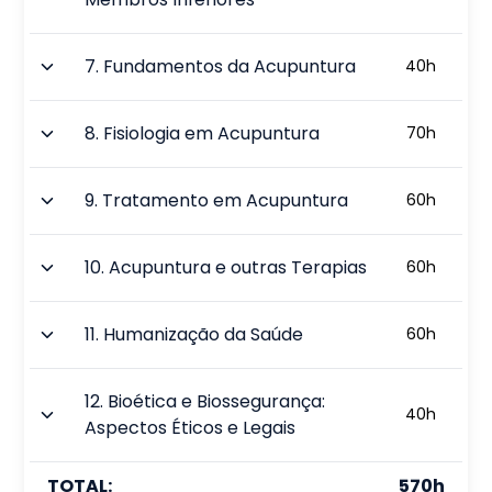
7
.
Fundamentos da Acupuntura
40
h
8
.
Fisiologia em Acupuntura
70
h
9
.
Tratamento em Acupuntura
60
h
10
.
Acupuntura e outras Terapias
60
h
11
.
Humanização da Saúde
60
h
12
.
Bioética e Biossegurança:
40
h
Aspectos Éticos e Legais
TOTAL:
570
h