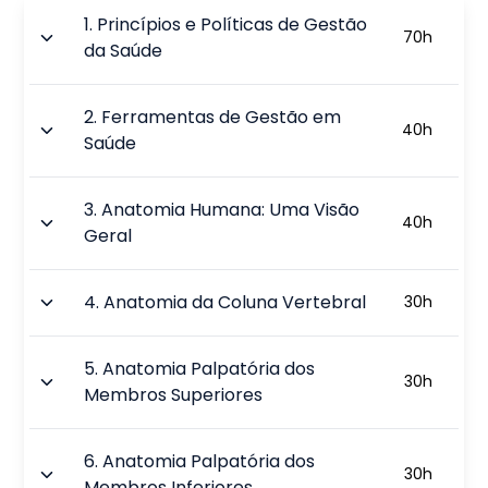
1
.
Princípios e Políticas de Gestão
70
h
da Saúde
2
.
Ferramentas de Gestão em
40
h
Saúde
3
.
Anatomia Humana: Uma Visão
40
h
Geral
4
.
Anatomia da Coluna Vertebral
30
h
5
.
Anatomia Palpatória dos
30
h
Membros Superiores
6
.
Anatomia Palpatória dos
30
h
Membros Inferiores