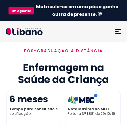
Matricule-se em uma pós e ganhe
Em
Agosto
:
outra de presente.
🎁
PÓS-GRADUAÇÃO A DISTÂNCIA
Ementa
Enfermagem na
Como funciona
Saúde da Criança
Credenciamento MEC
6
meses
Preço
Tempo para conclusão
e
Nota Máxima no MEC
certificação
Portaria Nª 1.881 de 29/10/19
Já sou aluno