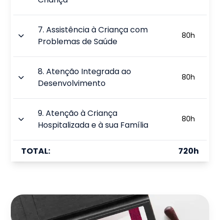
7
.
Assistência à Criança com
80
h
Problemas de Saúde
8
.
Atenção Integrada ao
80
h
Desenvolvimento
9
.
Atenção à Criança
80
h
Hospitalizada e à sua Família
TOTAL:
720
h