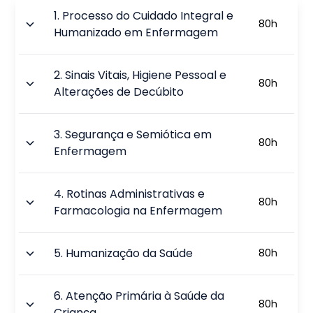
1
.
Processo do Cuidado Integral e
80
h
Humanizado em Enfermagem
2
.
Sinais Vitais, Higiene Pessoal e
80
h
Alterações de Decúbito
3
.
Segurança e Semiótica em
80
h
Enfermagem
4
.
Rotinas Administrativas e
80
h
Farmacologia na Enfermagem
5
.
Humanização da Saúde
80
h
6
.
Atenção Primária à Saúde da
80
h
Criança