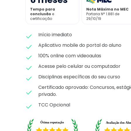
6
meses
Tempo para
Nota Máxima no MEC
conclusão
e
Portaria Nª 1.881 de
certificação
29/10/19
Início imediato
Aplicativo mobile do portal do aluno
100% online com videoaulas
Acesse pelo celular ou computador
Disciplinas específicas do seu curso
Certificado aprovado: C
oncursos, estági
privado.
TCC Opcional