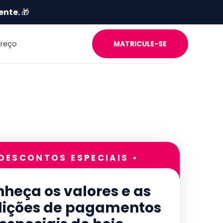
ente.
🎁
Preço
MATRICULE-SE
 DESCONTOS ESPECIAIS •
heça os valores e as
ições de pagamentos