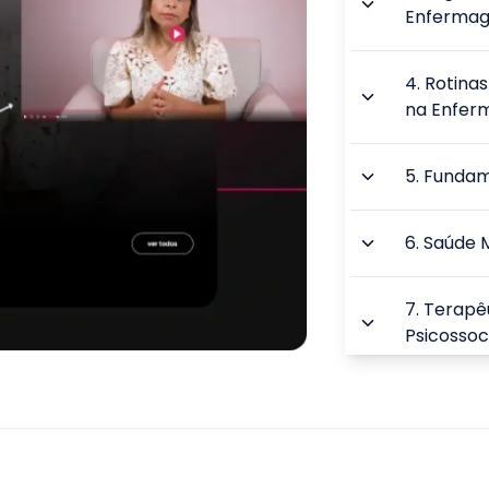
Enferma
4
.
Rotinas
na Enfe
5
.
Fundame
6
.
Saúde 
7
.
Terapêu
Psicossoc
8
.
Desenv
9
.
Transto