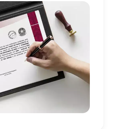
olvimento, Transtornos e
80
h
os da Aprendizagem
720
h