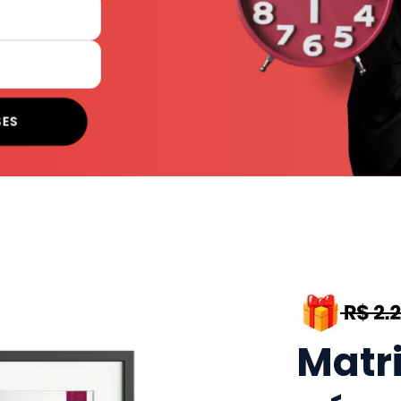
SES
Matr