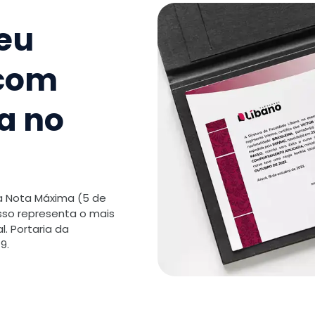
Fobias
seu
10
.
Desenv
Distúrbi
 com
TOTAL:
a no
 a Nota Máxima (5 de
isso representa o mais
. Portaria da
9.