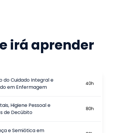
e irá aprender
o do Cuidado Integral e
40
h
ado em Enfermagem
itais, Higiene Pessoal e
80
h
s de Decúbito
nça e Semiótica em