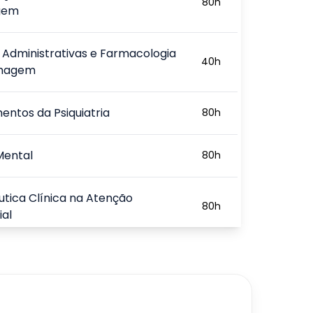
80
h
gem
 Administrativas e Farmacologia
40
h
rmagem
ntos da Psiquiatria
80
h
Mental
80
h
tica Clínica na Atenção
80
h
ial
olvimento do Psiquismo Humano
80
h
rnos de Conduta, Ansiedades e
80
h