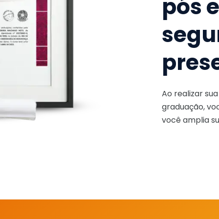
pós 
segu
pres
Ao realizar su
graduação, voc
você amplia su