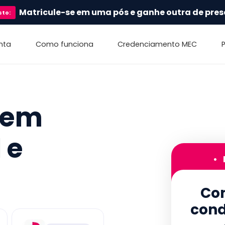
Matricule-se em uma pós e ganhe outra de pres
sto
:
nta
Como funciona
Credenciamento MEC
 em
 e
•
Con
cond