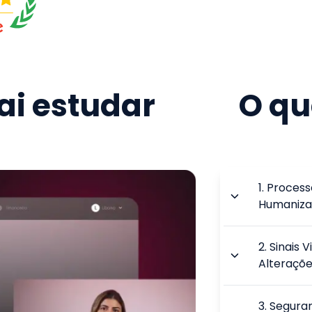
i estudar
O qu
1
.
Process
Humaniz
2
.
Sinais V
Alteraçõe
3
.
Segura