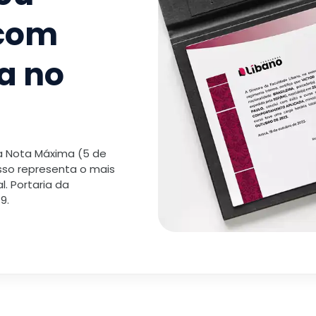
 com
a no
 a Nota Máxima (5 de
isso representa o mais
. Portaria da
9.