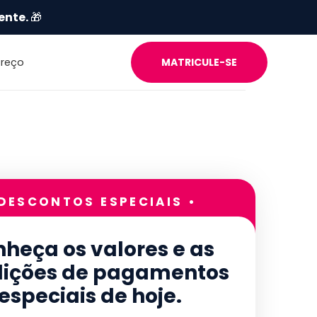
ente.
🎁
Preço
MATRICULE-SE
 DESCONTOS ESPECIAIS •
heça os valores e as
ições de pagamentos
especiais de hoje.