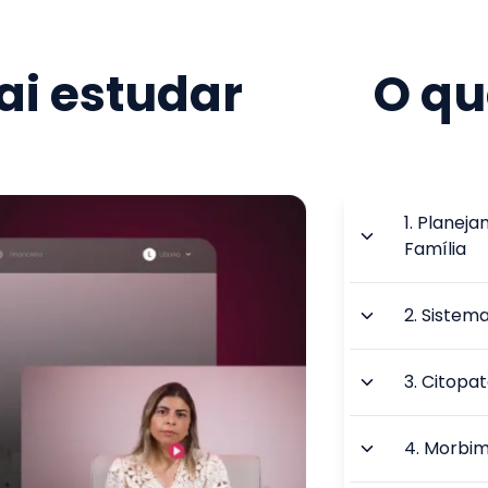
i estudar
O qu
1
.
Planeja
Família
2
.
Sistema
3
.
Citopat
4
.
Morbim