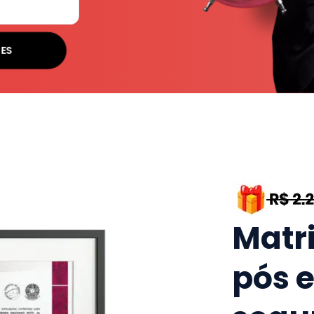
SES
Matr
pós 