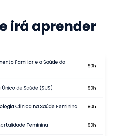
e irá aprender
mento Familiar e a Saúde da
80
h
 Único de Saúde (SUS)
80
h
ologia Clínica na Saúde Feminina
80
h
ortalidade Feminina
80
h