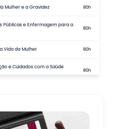
a Mulher e a Gravidez
80
h
as Públicas e Enfermagem para a
80
h
a Vida da Mulher
80
h
ção e Cuidados com a Saúde
80
h
de de Vida da Mulher
80
h
720
h