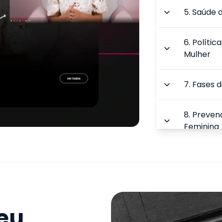
5
.
Saúde d
6
.
Polític
Mulher
7
.
Fases d
8
.
Preven
Feminina
9
.
Qualida
TOTAL:
seu