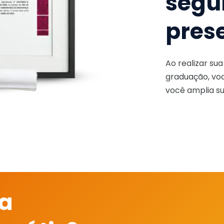
segu
pres
Ao realizar su
graduação, voc
você amplia su
 a