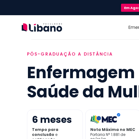
Em
Ago
Eme
PÓS-GRADUAÇÃO A DISTÂNCIA
Enfermagem
Saúde da Mul
6
meses
Tempo para
Nota Máxima no MEC
conclusão
e
Portaria Nª 1.881 de