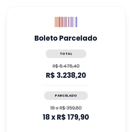
Boleto Parcelado
TOTAL
R$ 6.476,40
R$ 3.238,20
PARCELADO
18
x
R$ 359,80
18
x
R$ 179,90