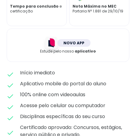
Matricule-se
Tempo para conclusão
e
Nota Máxima no MEC
certificação
Portaria Nª 1.881 de 29/10/19
NOVO APP
Estude pelo nosso
aplicativo
Início imediato
Aplicativo mobile do portal do aluno
100% online com videoaulas
Acesse pelo celular ou computador
Disciplinas específicas do seu curso
Certificado aprovado: C
oncursos, estágios,
serviço público e privado.