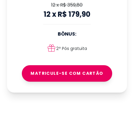
12
x
R$ 359,80
12
x
R$ 179,90
BÔNUS:
2ª Pós gratuita
MATRICULE-SE COM CARTÃO