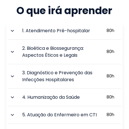
O que irá aprender
1
.
Atendimento Pré-hospitalar
80
h
2
.
Bioética e Biossegurança:
80
h
Aspectos Éticos e Legais
3
.
Diagnóstico e Prevenção das
80
h
Infecções Hospitalares
4
.
Humanização da Saúde
80
h
5
.
Atuação do Enfermeiro em CTI
80
h