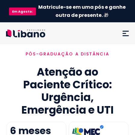
Matricule-se em uma pós e ganhe
Em
Agosto
:
outra de presente.
🎁
PÓS-GRADUAÇÃO A DISTÂNCIA
Ementa
Atenção ao
Como funciona
Paciente Crítico:
Credenciamento MEC
Urgência,
Preço
Emergência e UTI
Já sou aluno
6
meses