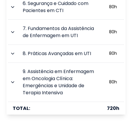
6
.
Segurança e Cuidado com
80
h
Pacientes em CTI
7
.
Fundamentos da Assistência
80
h
de Enfermagem em UTI
8
.
Práticas Avançadas em UTI
80
h
9
.
Assistência em Enfermagem
em Oncologia Clínica:
80
h
Emergências e Unidade de
Terapia Intensiva
TOTAL:
720
h