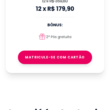
12
x
R$ 359,80
12
x
R$ 179,90
BÔNUS:
2ª Pós gratuita
MATRICULE-SE COM CARTÃO