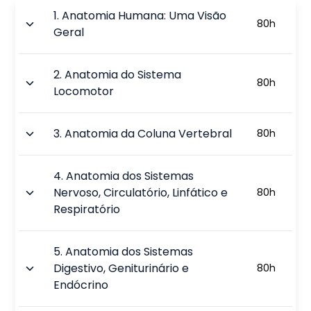
1
.
Anatomia Humana: Uma Visão
80
h
Geral
2
.
Anatomia do Sistema
80
h
Locomotor
3
.
Anatomia da Coluna Vertebral
80
h
4
.
Anatomia dos Sistemas
Nervoso, Circulatório, Linfático e
80
h
Respiratório
5
.
Anatomia dos Sistemas
Digestivo, Geniturinário e
80
h
Endócrino