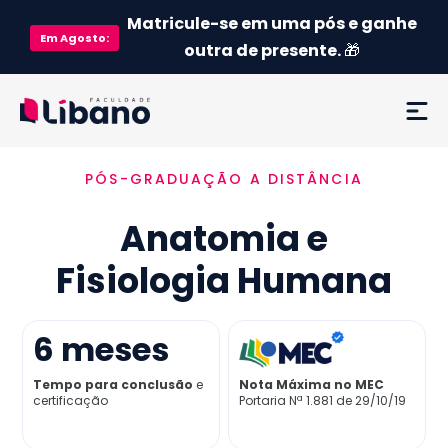
Matricule-se em uma pós e ganhe
Em
Agosto
:
outra de presente.
🎁
PÓS-GRADUAÇÃO A DISTÂNCIA
Ementa
Anatomia e
Como funciona
Fisiologia Humana
Credenciamento MEC
6
meses
Preço
Tempo para conclusão
e
Nota Máxima no MEC
certificação
Portaria Nª 1.881 de 29/10/19
Já sou aluno