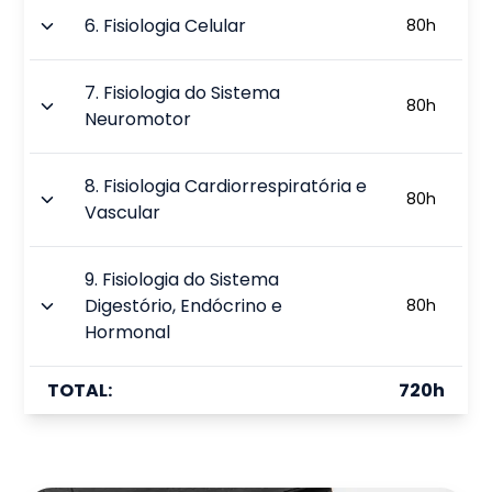
6
.
Fisiologia Celular
80
h
7
.
Fisiologia do Sistema
80
h
Neuromotor
8
.
Fisiologia Cardiorrespiratória e
80
h
Vascular
9
.
Fisiologia do Sistema
Digestório, Endócrino e
80
h
Hormonal
TOTAL:
720
h