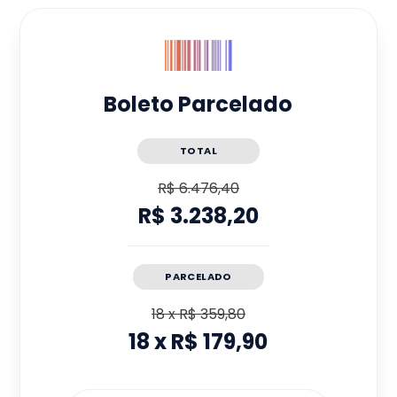
Boleto Parcelado
TOTAL
R$ 6.476,40
R$ 3.238,20
PARCELADO
18
x
R$ 359,80
18
x
R$ 179,90