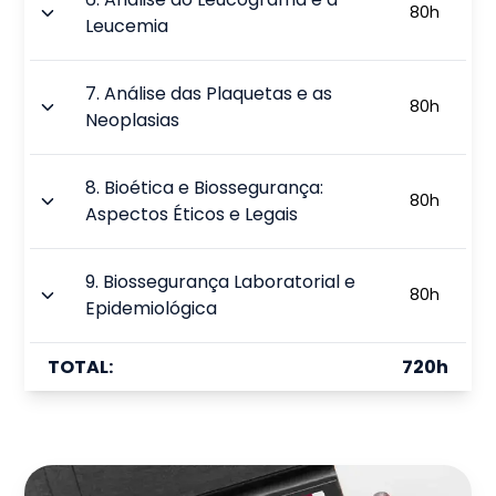
80
h
Leucemia
7
.
Análise das Plaquetas e as
80
h
Neoplasias
8
.
Bioética e Biossegurança:
80
h
Aspectos Éticos e Legais
9
.
Biossegurança Laboratorial e
80
h
Epidemiológica
TOTAL:
720
h