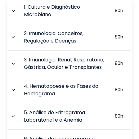
1
.
Cultura e Diagnóstico
80
h
Microbiano
2
.
Imunologia: Conceitos,
80
h
Regulação e Doenças
3
.
Imunologia: Renal, Respiratória,
80
h
Gástrica, Ocular e Transplantes
4
.
Hematopoese e as Fases do
80
h
Hemograma
5
.
Análise do Eritrograma
80
h
Laboratorial e a Anemia
6
.
Análise do Leucograma e a