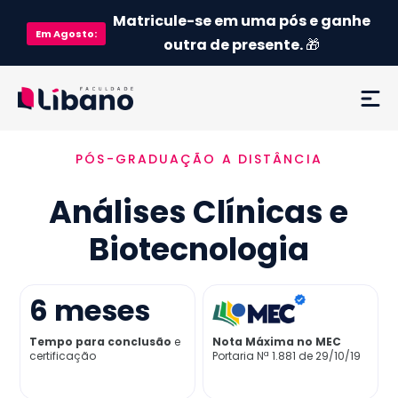
Matricule-se em uma pós e ganhe
Em
Agosto
:
outra de presente.
🎁
PÓS-GRADUAÇÃO A DISTÂNCIA
Ementa
Análises Clínicas e
Como funciona
Biotecnologia
Credenciamento MEC
6
meses
Preço
Tempo para conclusão
e
Nota Máxima no MEC
certificação
Portaria Nª 1.881 de 29/10/19
Já sou aluno