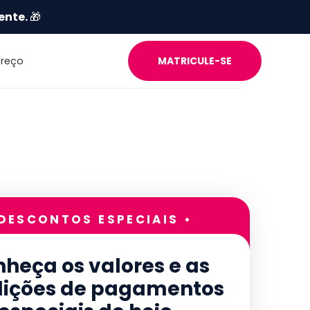
ente.
🎁
Preço
MATRICULE-SE
 DESCONTOS ESPECIAIS •
heça os valores e as
ições de pagamentos