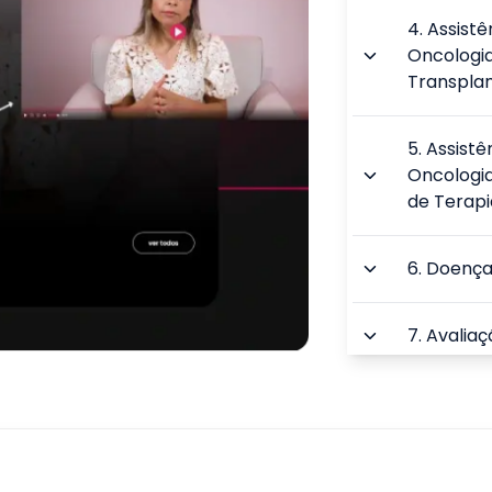
4
.
Assist
Oncologia
Transpla
5
.
Assist
Oncologia
de Terapi
6
.
Doença
7
.
Avaliaç
8
.
Assistê
9
.
Comuni