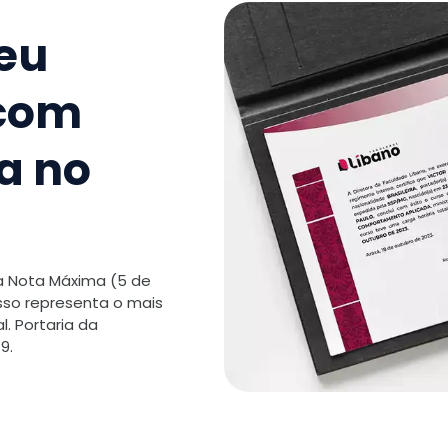
Oncologi
seu
TOTAL:
 com
a no
 a Nota Máxima (5 de
isso representa o mais
. Portaria da
9.