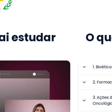
i estudar
O qu
1
.
Bioética
2
.
Farmac
3
.
Ações 
Oncológi