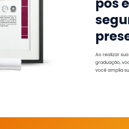
pós 
segu
pres
Ao realizar su
graduação, voc
você amplia su