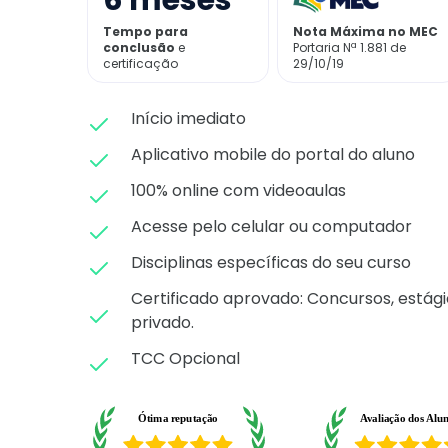
6
meses
Tempo para
Nota Máxima no MEC
conclusão
e
Portaria Nª 1.881 de
certificação
29/10/19
Início imediato
Aplicativo mobile do portal do aluno
100% online com videoaulas
Acesse pelo celular ou computador
Disciplinas específicas do seu curso
Certificado aprovado: C
oncursos, estági
privado.
TCC Opcional