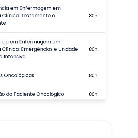
ência em Enfermagem em
 Clínica: Tratamento e
80
h
nte
ência em Enfermagem em
 Clínica: Emergências e Unidade
80
h
a Intensiva
s Oncológicas
80
h
ão do Paciente Oncológico
80
h
ncia Terapêutica em Oncologia
80
h
cação Terapêutica em
80
h