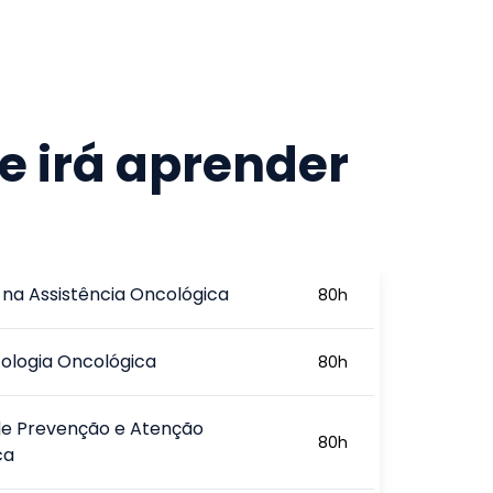
e irá aprender
 na Assistência Oncológica
80
h
ologia Oncológica
80
h
de Prevenção e Atenção
80
h
ca