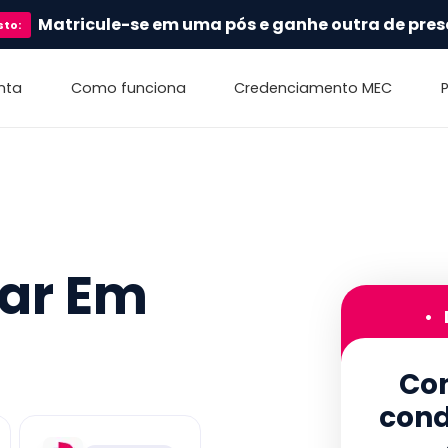
Matricule-se em uma pós e ganhe outra de pres
sto
:
nta
Como funciona
Credenciamento MEC
nar Em
•
Con
cond