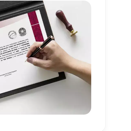
a
720
h