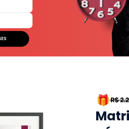
SES
Matr