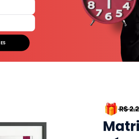
SES
Matr