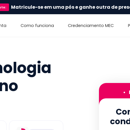
Matricule-se em uma pós e ganhe outra de pres
sto
:
nta
Como funciona
Credenciamento MEC
nologia
 no
•
Con
cond