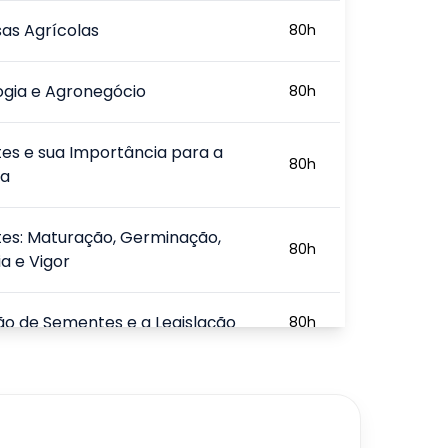
as Agrícolas
80
h
ogia e Agronegócio
80
h
es e sua Importância para a
80
h
ra
es: Maturação, Germinação,
80
h
a e Vigor
o de Sementes e a Legislação
80
h
ciamento, Armazenagem e
80
h
de Sementes