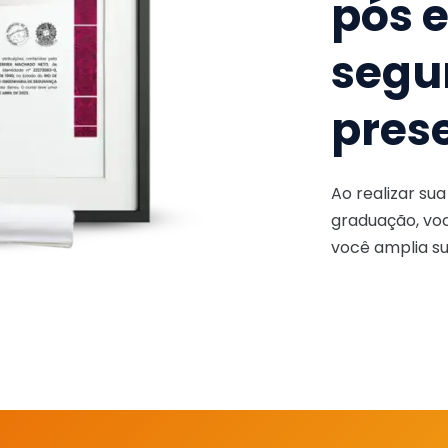
pós 
segu
pres
Ao realizar su
graduação, voc
você amplia su