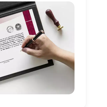
720
h