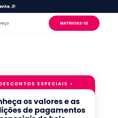
ente.
🎁
Preço
MATRICULE-SE
 DESCONTOS ESPECIAIS •
heça os valores e as
ições de pagamentos