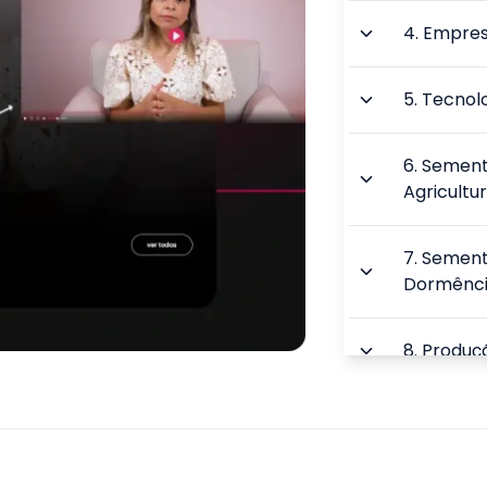
4
.
Empres
5
.
Tecnol
6
.
Sement
Agricultu
7
.
Sement
Dormênci
8
.
Produçã
9
.
Benefi
Análise 