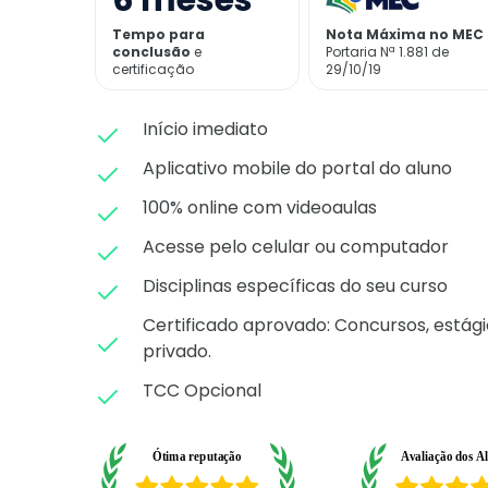
6
meses
Tempo para
Nota Máxima no MEC
conclusão
e
Portaria Nª 1.881 de
certificação
29/10/19
Início imediato
Aplicativo mobile do portal do aluno
100% online com videoaulas
Acesse pelo celular ou computador
Disciplinas específicas do seu curso
Certificado aprovado: C
oncursos, estági
privado.
TCC Opcional