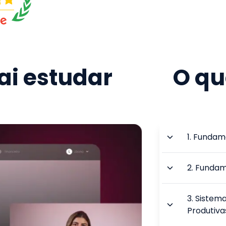
i estudar
O qu
1
.
Fundame
2
.
Fundame
3
.
Sistema
Produtiva