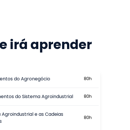
e irá aprender
ntos do Agronegócio
80
h
ntos do Sistema Agroindustrial
80
h
 Agroindustrial e as Cadeias
80
h
s