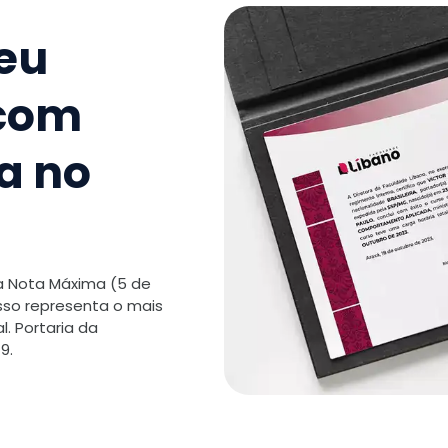
TOTAL:
seu
 com
a no
 a Nota Máxima (5 de
isso representa o mais
. Portaria da
9.