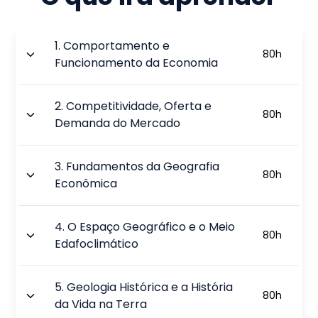
1
.
Comportamento e
80
h
Funcionamento da Economia
2
.
Competitividade, Oferta e
80
h
Demanda do Mercado
3
.
Fundamentos da Geografia
80
h
Econômica
4
.
O Espaço Geográfico e o Meio
80
h
Edafoclimático
5
.
Geologia Histórica e a História
80
h
da Vida na Terra