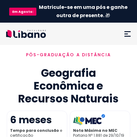
Matricule-se em uma pós e ganhe
Em
Agosto
:
outra de presente.
🎁
PÓS-GRADUAÇÃO A DISTÂNCIA
Ementa
Geografia
Como funciona
Econômica e
Credenciamento MEC
Recursos Naturais
Preço
6
meses
Já sou aluno
Tempo para conclusão
e
Nota Máxima no MEC
certificação
Portaria Nª 1.881 de 29/10/19