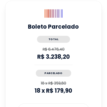
Boleto Parcelado
TOTAL
R$ 6.476,40
R$ 3.238,20
PARCELADO
18
x
R$ 359,80
18
x
R$ 179,90