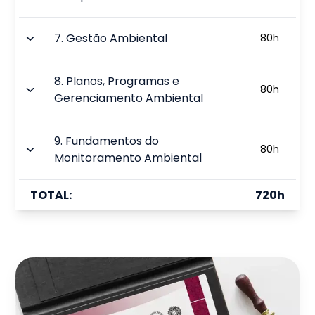
7
.
Gestão Ambiental
80
h
8
.
Planos, Programas e
80
h
Gerenciamento Ambiental
9
.
Fundamentos do
80
h
Monitoramento Ambiental
TOTAL:
720
h