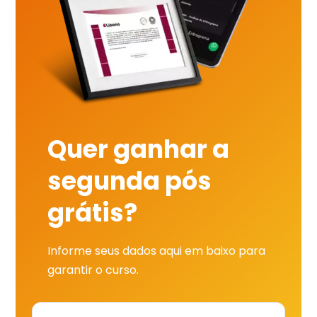
Quer ganhar a
segunda pós
grátis?
Informe seus dados aqui em baixo para
garantir o curso.