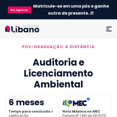
Matricule-se em uma pós e ganhe
Em
Agosto
:
outra de presente.
🎁
PÓS-GRADUAÇÃO A DISTÂNCIA
Ementa
Auditoria e
Como funciona
Licenciamento
Credenciamento MEC
Ambiental
Preço
6
meses
Já sou aluno
Tempo para conclusão
e
Nota Máxima no MEC
certificação
Portaria Nª 1.881 de 29/10/19