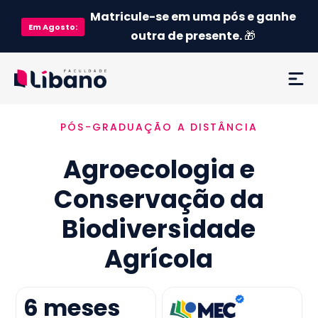
Matricule-se em uma pós e ganhe
Em
Agosto
:
outra de presente.
🎁
PÓS-GRADUAÇÃO A DISTÂNCIA
Ementa
Agroecologia e
Como funciona
Conservação da
Credenciamento MEC
Biodiversidade
Preço
Agrícola
Já sou aluno
6
meses