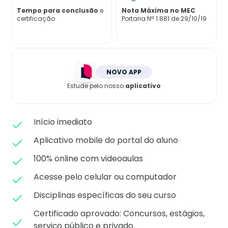
Matricule-se
Tempo para conclusão
e
Nota Máxima no MEC
certificação
Portaria Nª 1.881 de 29/10/19
NOVO APP
Estude pelo nosso
aplicativo
Início imediato
Aplicativo mobile do portal do aluno
100% online com videoaulas
Acesse pelo celular ou computador
Disciplinas específicas do seu curso
Certificado aprovado: C
oncursos, estágios,
serviço público e privado.