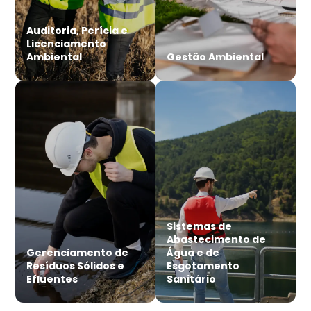
Auditoria, Perícia e
Licenciamento
Ambiental
Gestão Ambiental
Sistemas de
Abastecimento de
Gerenciamento de
Água e de
Resíduos Sólidos e
Esgotamento
Efluentes
Sanitário