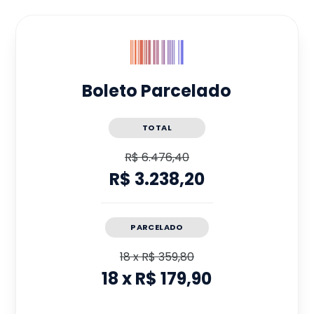
Boleto Parcelado
TOTAL
R$ 6.476,40
R$ 3.238,20
PARCELADO
18
x
R$ 359,80
18
x
R$ 179,90