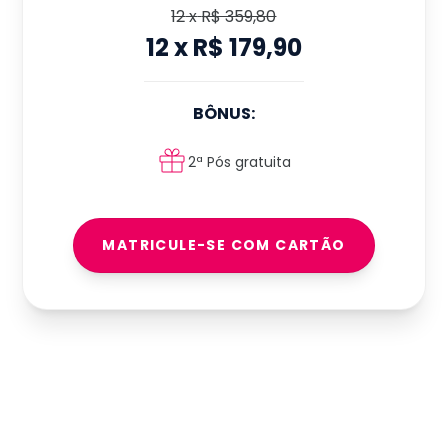
12
x
R$ 359,80
12
x
R$ 179,90
BÔNUS:
2ª Pós gratuita
MATRICULE-SE COM CARTÃO