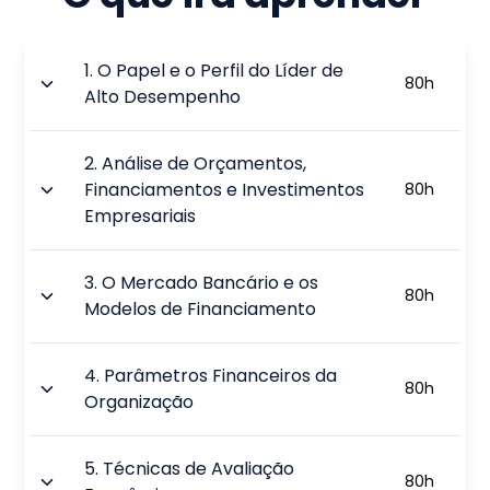
1
.
O Papel e o Perfil do Líder de
80
h
Alto Desempenho
2
.
Análise de Orçamentos,
Financiamentos e Investimentos
80
h
Empresariais
3
.
O Mercado Bancário e os
80
h
Modelos de Financiamento
4
.
Parâmetros Financeiros da
80
h
Organização
5
.
Técnicas de Avaliação
80
h