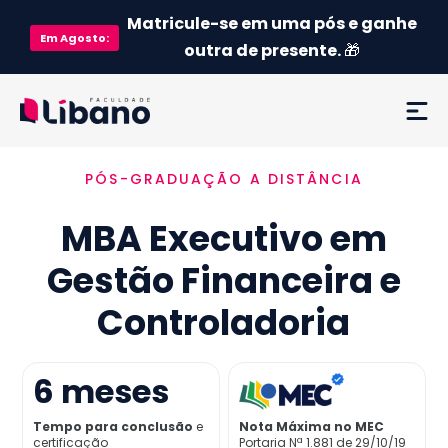
Matricule-se em uma pós e ganhe
Em
Agosto
:
outra de presente.
🎁
PÓS-GRADUAÇÃO A DISTÂNCIA
Ementa
MBA Executivo em
Como funciona
Gestão Financeira e
Credenciamento MEC
Controladoria
Preço
6
meses
Já sou aluno
Tempo para conclusão
e
Nota Máxima no MEC
certificação
Portaria Nª 1.881 de 29/10/19