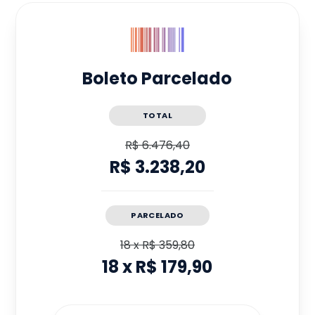
Boleto Parcelado
TOTAL
R$ 6.476,40
R$ 3.238,20
PARCELADO
18
x
R$ 359,80
18
x
R$ 179,90