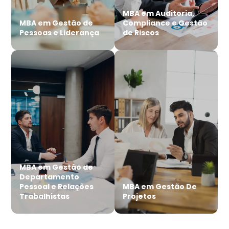
MBA em Auditoria,
MBA em Gestão de
Compliance e Gestão
Pessoas e Liderança
de Riscos
MBA em Gestão de
Departamento
Pessoal e Relações
MBA em Gestão De
Trabalhistas
Projetos