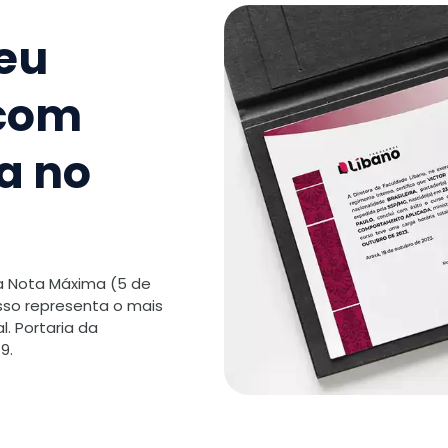
Negócio
seu
TOTAL:
 com
a no
 a Nota Máxima (5 de
isso representa o mais
. Portaria da
9.