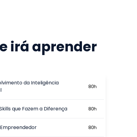
e irá aprender
lvimento da Inteligência
80
h
l
 Skills que Fazem a Diferença
80
h
l Empreendedor
80
h