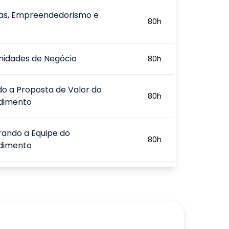
ras, Empreendedorismo e
80
h
nidades de Negócio
80
h
do a Proposta de Valor do
80
h
dimento
rando a Equipe do
80
h
dimento
do e Planejando a Entrada no
80
h
indo a Estratégia Financeira do
80
h