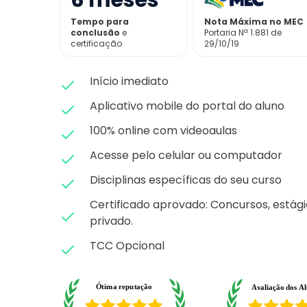
6
meses
Tempo para
Nota Máxima no MEC
conclusão
e
Portaria Nª 1.881 de
certificação
29/10/19
Início imediato
Aplicativo mobile do portal do aluno
100% online com videoaulas
Acesse pelo celular ou computador
Disciplinas específicas do seu curso
Certificado aprovado: C
oncursos, estági
privado.
TCC Opcional