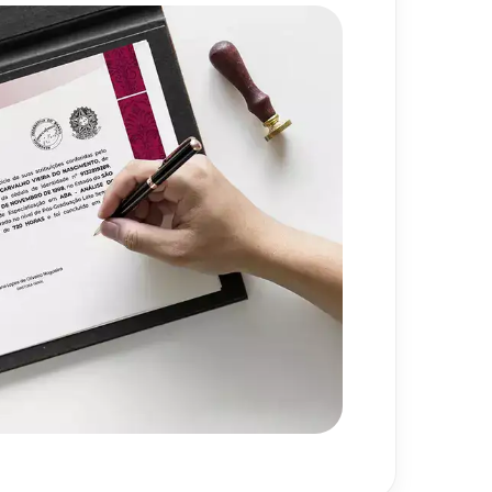
720
h