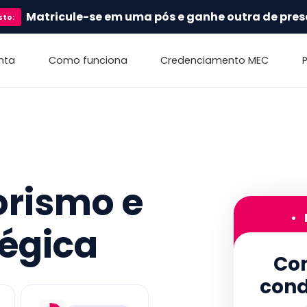
Matricule-se em uma pós e ganhe outra de pres
sto
:
nta
Como funciona
Credenciamento MEC
rismo e
•
tégica
Con
cond