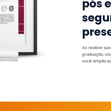
pós 
segu
pres
Ao realizar su
graduação, voc
você amplia su