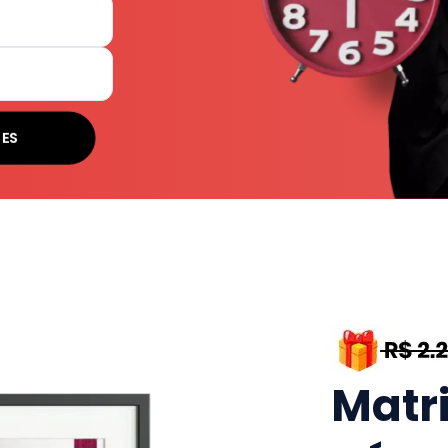
SES
Matr