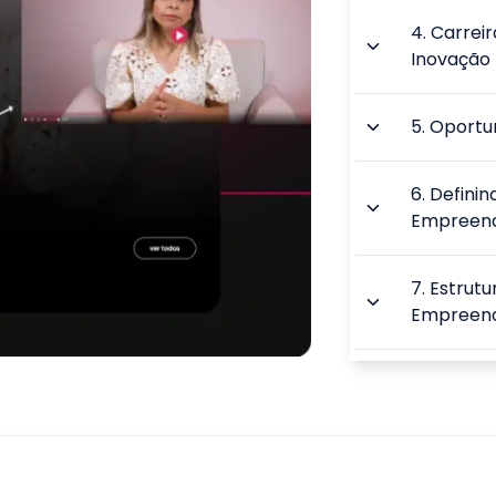
4
.
Carrei
Inovação
5
.
Oportu
6
.
Definin
Empreen
7
.
Estrutu
Empreen
8
.
Definin
Mercado
9
.
Constru