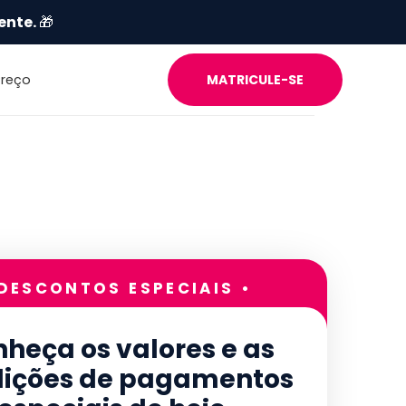
ente.
🎁
Preço
MATRICULE-SE
 DESCONTOS ESPECIAIS •
heça os valores e as
ições de pagamentos