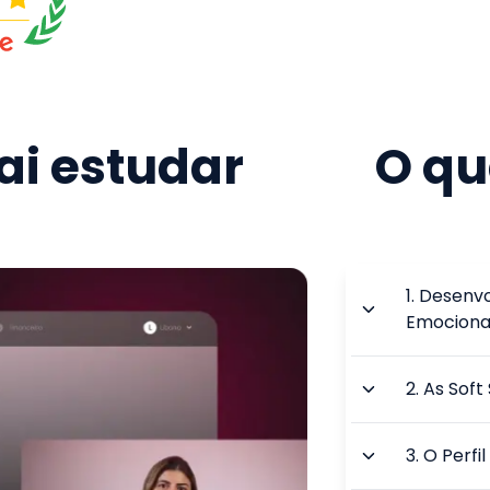
i estudar
O qu
1
.
Desenvo
Emociona
2
.
As Soft
3
.
O Perfi