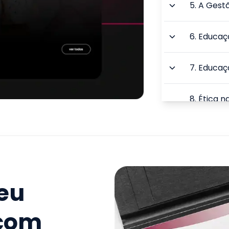
5
.
A Gest
6
.
Educaç
7
.
Educaçã
8
.
Ética n
Educaçã
9
.
Comuni
Gestão d
TOTAL:
seu
 com