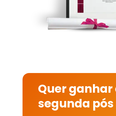
Quer ganhar
segunda pós 