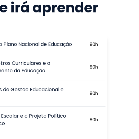
e irá aprender
 o Plano Nacional de Educação
80
h
ros Curriculares e o
80
h
mento da Educação
as de Gestão Educacional e
80
h
Escolar e o Projeto Político
80
h
co