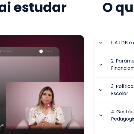
i estudar
O qu
1
.
A LDB e
2
.
Parâmet
Financia
3
.
Polític
Escolar
4
.
Gestão 
Pedagógi