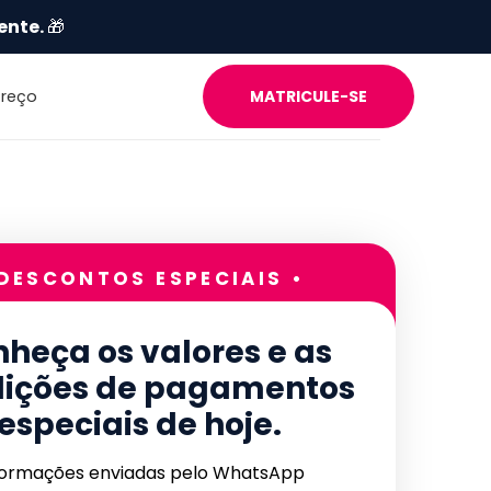
ente.
🎁
Preço
MATRICULE-SE
 DESCONTOS ESPECIAIS •
heça os valores e as
ições de pagamentos
especiais de hoje.
formações enviadas pelo WhatsApp