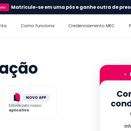
Matricule-se em uma pós e ganhe outra de pres
sto
:
nta
Como funciona
Credenciamento MEC
ação
•
Con
NOVO APP
cond
Estude pelo nosso
aplicativo
In