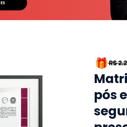
SES
Matr
pós 
segu