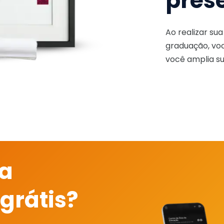
pres
Ao realizar su
graduação, voc
você amplia su
 a
grátis?