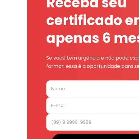
Receba seu
certificado 
apenas 6 me
Se você tem urgência e não pode espe
formar, essa é a oportunidade para se