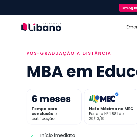
Em
Ago
Eme
PÓS-GRADUAÇÃO A DISTÂNCIA
MBA em Educ
6
meses
Tempo para
Nota Máxima no MEC
conclusão
e
Portaria Nª 1.881 de
certificação
29/10/19
Início imediato