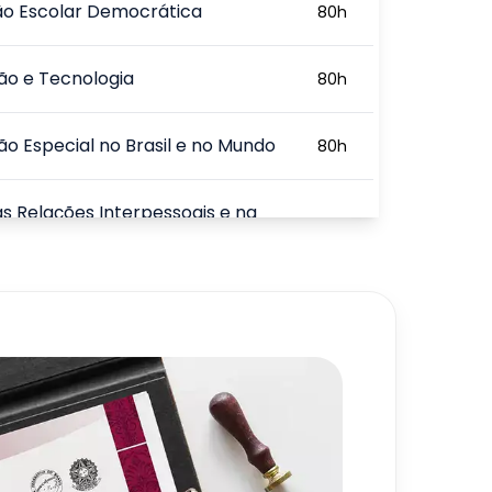
ão Escolar Democrática
80
h
ão e Tecnologia
80
h
o Especial no Brasil e no Mundo
80
h
as Relações Interpessoais e na
80
h
o
cação como Ferramenta da
80
h
e Equipes
720
h