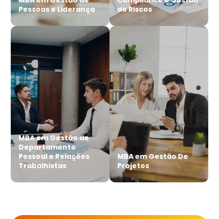
Pessoas e Liderança
de Riscos
MBA em Gestão de
Departamento
Pessoal e Relações
MBA em Gestão De
Trabalhistas
Projetos