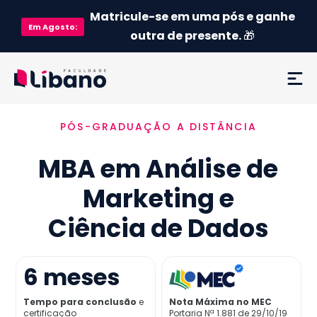
Matricule-se em uma pós e ganhe
Em
Agosto
:
outra de presente.
🎁
PÓS-GRADUAÇÃO A DISTÂNCIA
Ementa
MBA em Análise de
Como funciona
Marketing e
Credenciamento MEC
Ciência de Dados
Preço
6
meses
Já sou aluno
Tempo para conclusão
e
Nota Máxima no MEC
certificação
Portaria Nª 1.881 de 29/10/19