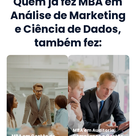
Quem já fez
MBA em
Análise de Marketing
e Ciência de Dados
,
também fez:
MBA em Auditoria,
MBA em Gestão de
Compliance e Gestão