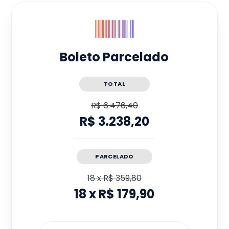
Boleto Parcelado
TOTAL
R$ 6.476,40
R$ 3.238,20
PARCELADO
18
x
R$ 359,80
18
x
R$ 179,90