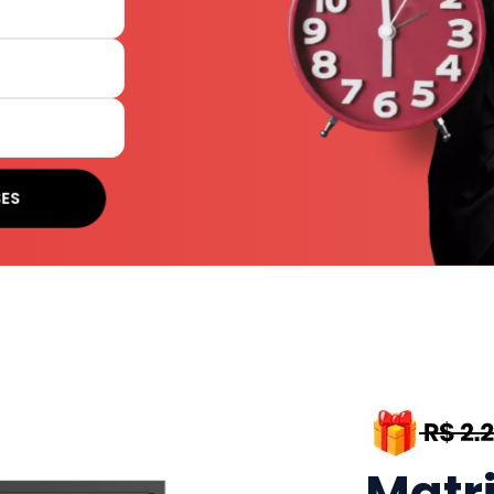
SES
Matr