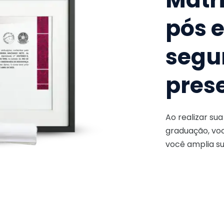
pós 
segu
pres
Ao realizar su
graduação, voc
você amplia su