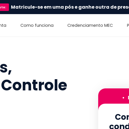
Matricule-se em uma pós e ganhe outra de pres
sto
:
nta
Como funciona
Credenciamento MEC
s,
 Controle
•
Con
cond