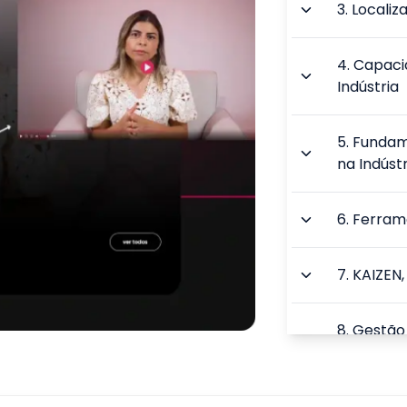
3
.
Localiz
4
.
Capaci
Indústria
5
.
Fundam
na Indústr
6
.
Ferrame
7
.
KAIZEN,
8
.
Gestão 
Industrial
TOTAL: