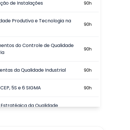
ação de Instalações
90
h
dade Produtiva e Tecnologia na
90
h
entos do Controle de Qualidade
90
h
ia
ntas da Qualidade Industrial
90
h
 CEP, 5S e 6 SIGMA
90
h
Estratégica da Qualidade
90
h
720
h