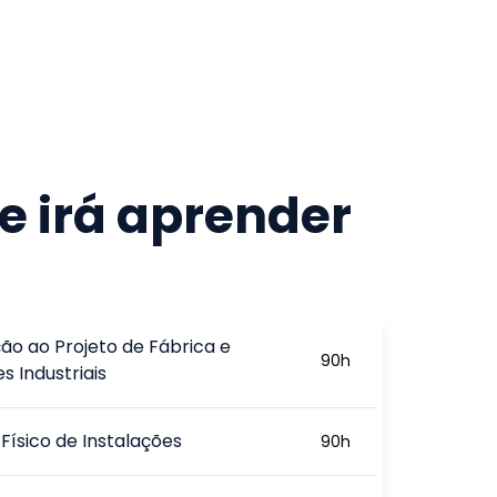
e irá aprender
ão ao Projeto de Fábrica e
90
h
s Industriais
 Físico de Instalações
90
h