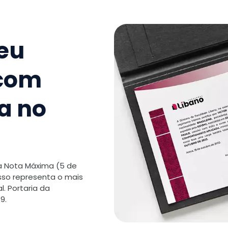
seu
 com
a no
 a Nota Máxima (5 de
isso representa o mais
. Portaria da
9.