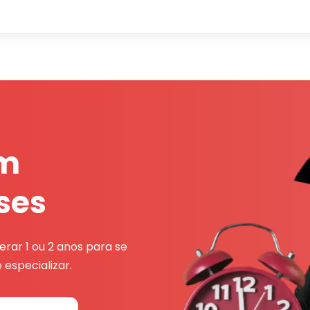
em
ses
rar 1 ou 2 anos para se
 especializar.