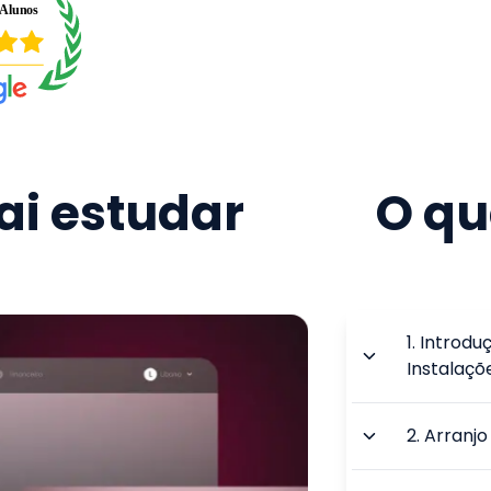
i estudar
O qu
1
.
Introduç
Instalaçõe
2
.
Arranjo