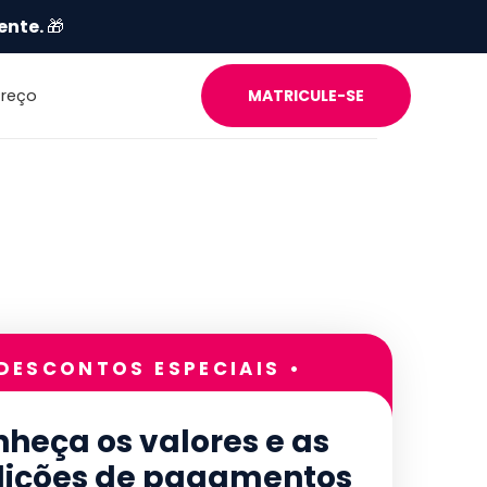
ente.
🎁
Preço
MATRICULE-SE
 DESCONTOS ESPECIAIS •
heça os valores e as
ições de pagamentos