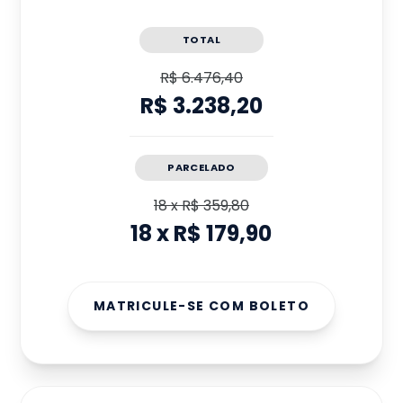
TOTAL
R$ 6.476,40
R$ 3.238,20
PARCELADO
18
x
R$ 359,80
18
x
R$ 179,90
MATRICULE-SE COM BOLETO