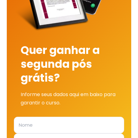
Quer ganhar a
segunda pós
grátis?
Informe seus dados aqui em baixo para
garantir o curso.