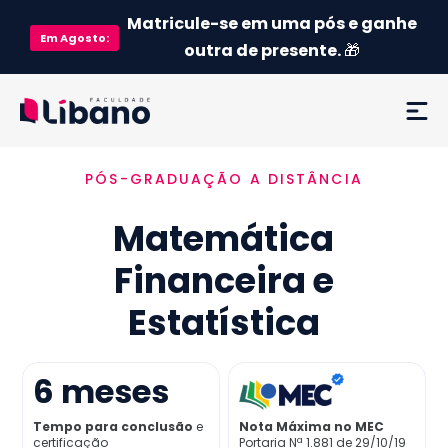
Matricule-se em uma pós e ganhe
Em
Agosto
:
outra de presente.
🎁
PÓS-GRADUAÇÃO A DISTÂNCIA
Ementa
Matemática
Como funciona
Financeira e
Credenciamento MEC
Estatística
Preço
6
meses
Já sou aluno
Tempo para conclusão
e
Nota Máxima no MEC
certificação
Portaria Nª 1.881 de 29/10/19