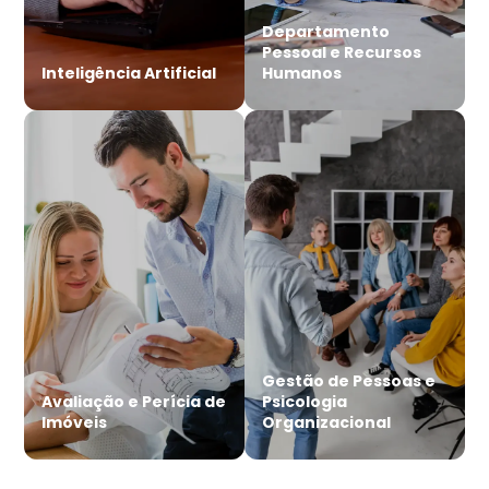
Departamento
Pessoal e Recursos
Inteligência Artificial
Humanos
Gestão de Pessoas e
Avaliação e Perícia de
Psicologia
Imóveis
Organizacional