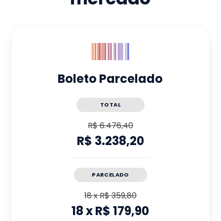
Boleto Parcelado
TOTAL
R$ 6.476,40
R$ 3.238,20
PARCELADO
18
x
R$ 359,80
18
x
R$ 179,90