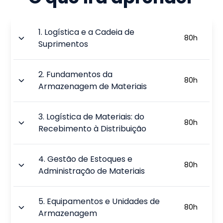
1
.
Logística e a Cadeia de
80
h
Suprimentos
2
.
Fundamentos da
80
h
Armazenagem de Materiais
3
.
Logística de Materiais: do
80
h
Recebimento à Distribuição
4
.
Gestão de Estoques e
80
h
Administração de Materiais
5
.
Equipamentos e Unidades de
80
h
Armazenagem