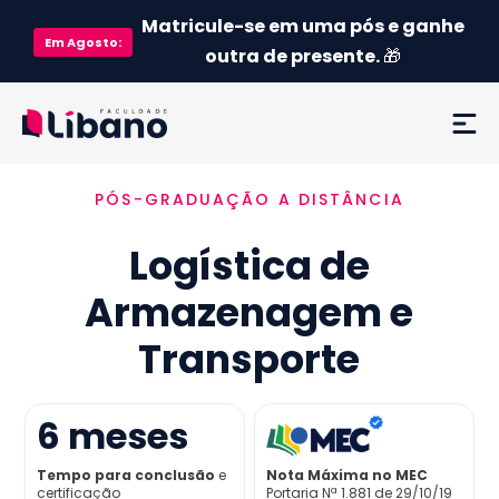
Matricule-se em uma pós e ganhe
Em
Agosto
:
outra de presente.
🎁
PÓS-GRADUAÇÃO A DISTÂNCIA
Ementa
Logística de
Como funciona
Armazenagem e
Credenciamento MEC
Transporte
Preço
6
meses
Já sou aluno
Tempo para conclusão
e
Nota Máxima no MEC
certificação
Portaria Nª 1.881 de 29/10/19