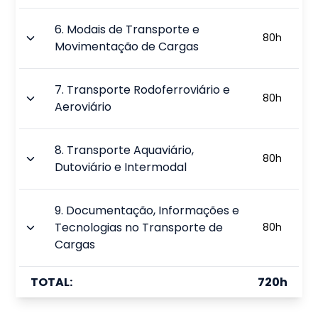
6
.
Modais de Transporte e
80
h
Movimentação de Cargas
7
.
Transporte Rodoferroviário e
80
h
Aeroviário
8
.
Transporte Aquaviário,
80
h
Dutoviário e Intermodal
9
.
Documentação, Informações e
Tecnologias no Transporte de
80
h
Cargas
TOTAL:
720
h