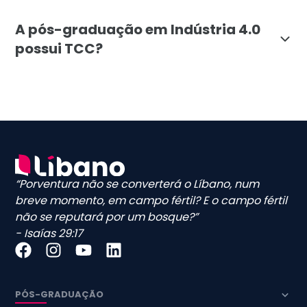
O curso aborda temas essenciais como Métodos Ágeis e 
A pós-graduação em Indústria 4.0
possui TCC?
Não, a pós-graduação em Indústria 4.0 da Faculdade 
“Porventura não se converterá o Líbano, num
breve momento, em campo fértil? E o campo fértil
não se reputará por um bosque?”
- Isaías 29:17
PÓS-GRADUAÇÃO