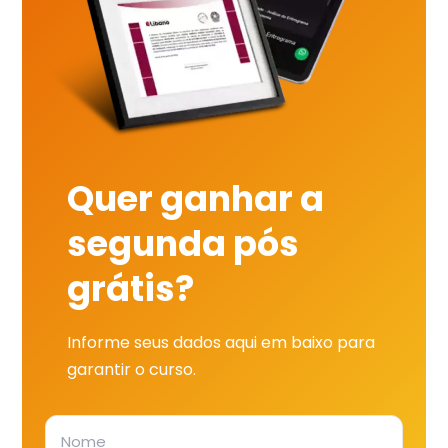
Quer ganhar a
segunda pós
grátis?
Informe seus dados aqui em baixo para
garantir o curso.