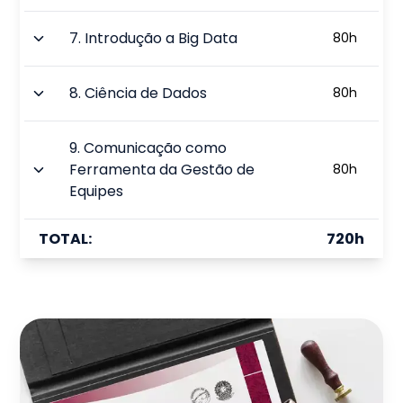
7
.
Introdução a Big Data
80
h
8
.
Ciência de Dados
80
h
9
.
Comunicação como
Ferramenta da Gestão de
80
h
Equipes
TOTAL:
720
h