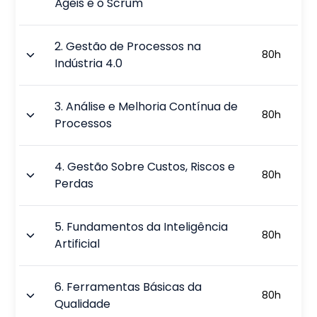
Ágeis e o Scrum
2
.
Gestão de Processos na
80
h
Indústria 4.0
3
.
Análise e Melhoria Contínua de
80
h
Processos
4
.
Gestão Sobre Custos, Riscos e
80
h
Perdas
5
.
Fundamentos da Inteligência
80
h
Artificial
6
.
Ferramentas Básicas da
80
h
Qualidade