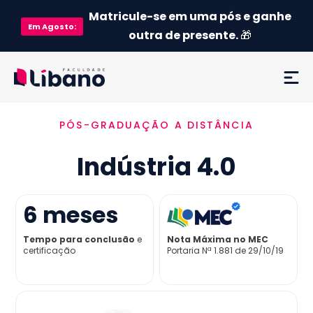
Matricule-se em uma pós e ganhe
Em
Agosto
:
outra de presente.
🎁
PÓS-GRADUAÇÃO A DISTÂNCIA
Ementa
Indústria 4.0
Como funciona
Credenciamento MEC
6
meses
Tempo para conclusão
e
Nota Máxima no MEC
Preço
certificação
Portaria Nª 1.881 de 29/10/19
Já sou aluno