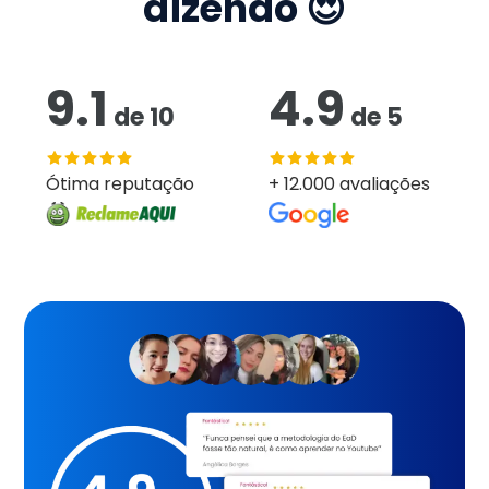
dizendo 😍
9.1
4.9
de
10
de
5
Ótima reputação
+ 12.000 avaliações