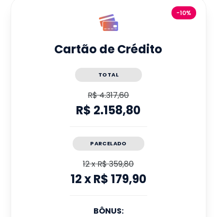
-10%
Cartão de Crédito
TOTAL
R$ 4.317,60
R$ 2.158,80
PARCELADO
12
x
R$ 359,80
12
x
R$ 179,90
BÔNUS: