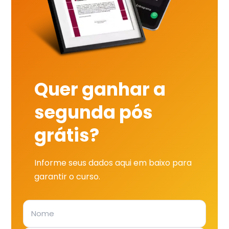
Quer ganhar a
segunda pós
grátis?
Informe seus dados aqui em baixo para
garantir o curso.