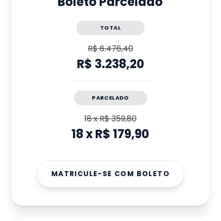
Boleto Parcelado
TOTAL
R$ 6.476,40
R$ 3.238,20
PARCELADO
18
x
R$ 359,80
18
x
R$ 179,90
MATRICULE-SE COM BOLETO