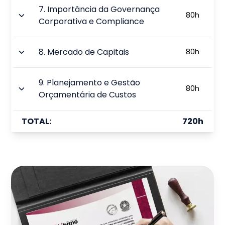
7
.
Importância da Governança
80
h
Corporativa e Compliance
8
.
Mercado de Capitais
80
h
9
.
Planejamento e Gestão
80
h
Orçamentária de Custos
TOTAL:
720
h