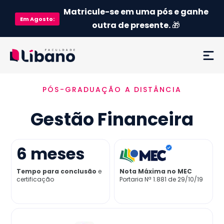
Matricule-se em uma pós e ganhe
Em
Agosto
:
outra de presente.
🎁
PÓS-GRADUAÇÃO A DISTÂNCIA
Ementa
Gestão Financeira
Como funciona
Credenciamento MEC
6
meses
Tempo para conclusão
e
Nota Máxima no MEC
Preço
certificação
Portaria Nª 1.881 de 29/10/19
Já sou aluno