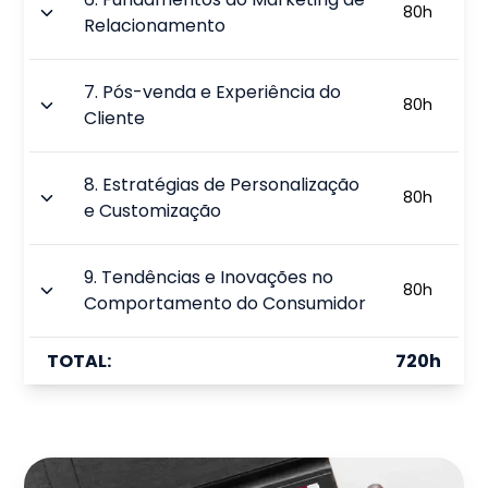
80
h
Relacionamento
7
.
Pós-venda e Experiência do
80
h
Cliente
8
.
Estratégias de Personalização
80
h
e Customização
9
.
Tendências e Inovações no
80
h
Comportamento do Consumidor
TOTAL:
720
h