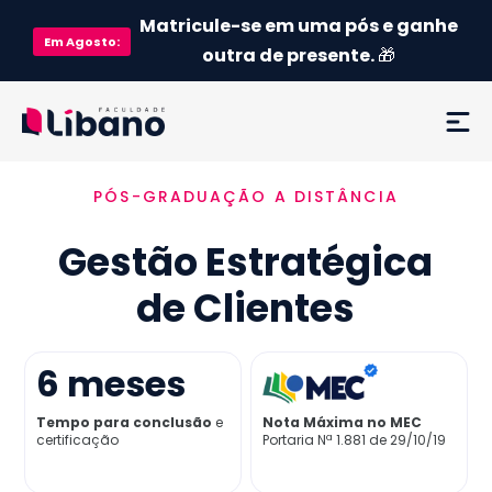
Matricule-se em uma pós e ganhe
Em
Agosto
:
outra de presente.
🎁
PÓS-GRADUAÇÃO A DISTÂNCIA
Ementa
Gestão Estratégica
Como funciona
de Clientes
Credenciamento MEC
6
meses
Preço
Tempo para conclusão
e
Nota Máxima no MEC
certificação
Portaria Nª 1.881 de 29/10/19
Já sou aluno