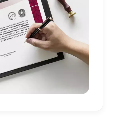
720
h