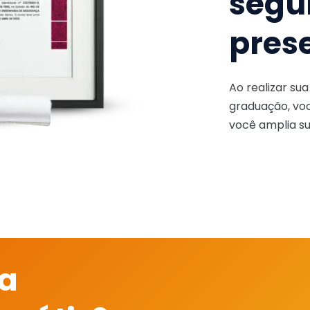
segu
pres
Ao realizar su
graduação, voc
você amplia su
 a