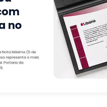
TOTAL:
 com
a no
 a Nota Máxima (5 de
isso representa o mais
. Portaria da
9.