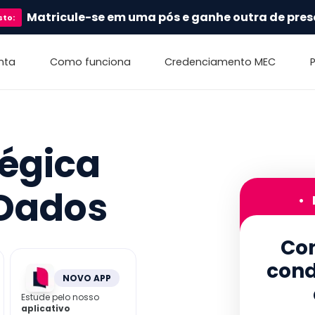
Matricule-se em uma pós e ganhe outra de pres
sto
:
nta
Como funciona
Credenciamento MEC
tégica
Dados
•
Con
cond
NOVO APP
Estude pelo nosso
aplicativo