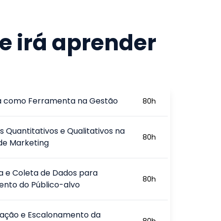
e irá aprender
a como Ferramenta na Gestão
80
h
 Quantitativos e Qualitativos na
80
h
de Marketing
a e Coleta de Dados para
80
h
ento do Público-alvo
ação e Escalonamento da
80
h