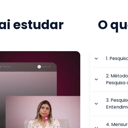
i estudar
O qu
1
.
Pesquis
2
.
Métodos
Pesquisa 
3
.
Pesquis
Entendim
4
.
Mensur