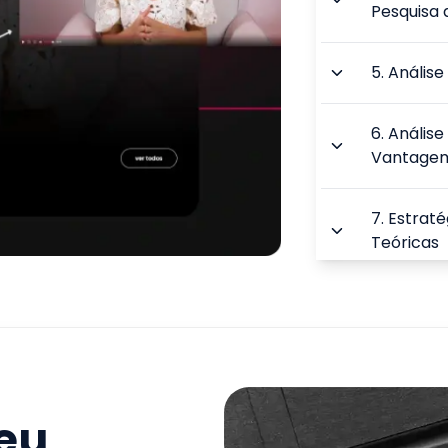
Pesquisa 
5
.
Anális
6
.
Análise
Vantagem
7
.
Estraté
Teóricas
8
.
Impulsi
Propósito
9
.
Propost
Oceano Az
seu