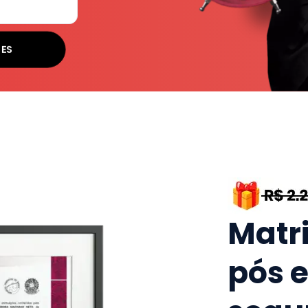
SES
Matr
pós 