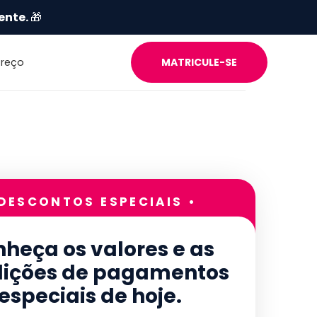
ente.
🎁
Preço
MATRICULE-SE
 DESCONTOS ESPECIAIS •
heça os valores e as
ições de pagamentos
especiais de hoje.