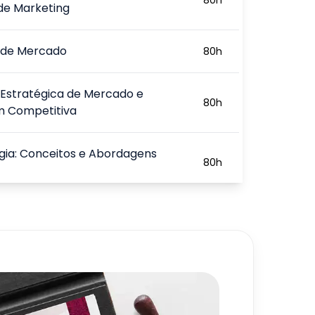
de Marketing
e de Mercado
80
h
 Estratégica de Mercado e
80
h
 Competitiva
gia: Conceitos e Abordagens
80
h
onadores da Estratégia:
80
h
, Valores e Visão
a de Valor: Estratégia do
80
h
ul e o Value Stick