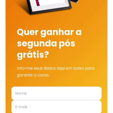
Quer ganhar a
segunda pós
grátis?
Informe seus dados aqui em baixo para
garantir o curso.