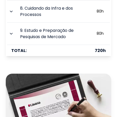
8
.
Cuidando da Infra e dos
80
h
Processos
9
.
Estudo e Preparação de
80
h
Pesquisas de Mercado
TOTAL:
720
h