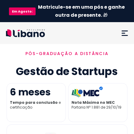
Matricule-se em uma pós e ganhe
Em
Agosto
:
outra de presente.
🎁
PÓS-GRADUAÇÃO A DISTÂNCIA
Ementa
Gestão de Startups
Como funciona
Credenciamento MEC
6
meses
Tempo para conclusão
e
Nota Máxima no MEC
Preço
certificação
Portaria Nª 1.881 de 29/10/19
Já sou aluno