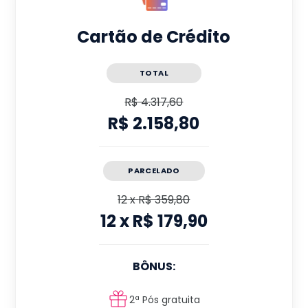
Cartão de Crédito
TOTAL
R$ 4.317,60
R$ 2.158,80
PARCELADO
12
x
R$ 359,80
12
x
R$ 179,90
BÔNUS:
2ª Pós gratuita