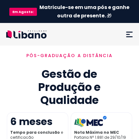
Matricule-se em uma pós e ganhe
Em
Agosto
:
outra de presente.
🎁
PÓS-GRADUAÇÃO A DISTÂNCIA
Ementa
Gestão de
Como funciona
Produção e
Credenciamento MEC
Qualidade
Preço
6
meses
Já sou aluno
Tempo para conclusão
e
Nota Máxima no MEC
certificação
Portaria Nª 1.881 de 29/10/19