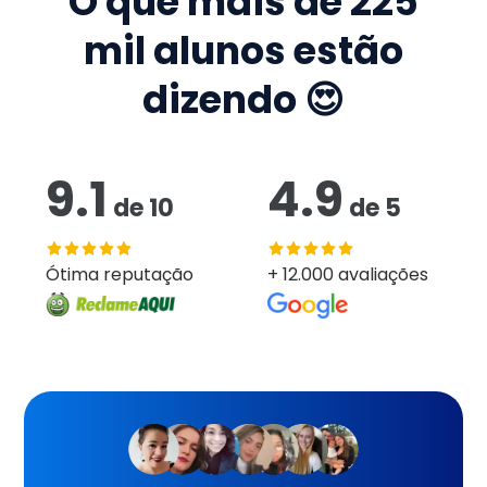
O que mais de
225
mil
alunos estão
dizendo 😍
9.1
4.9
de
10
de
5
Ótima reputação
+ 12.000 avaliações