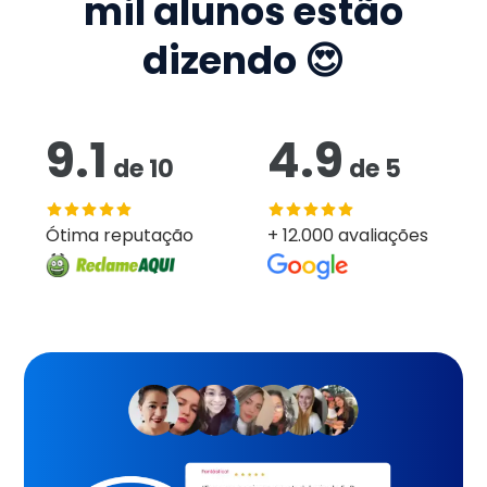
mil
alunos estão
dizendo 😍
9.1
4.9
de
10
de
5
Ótima reputação
+ 12.000 avaliações