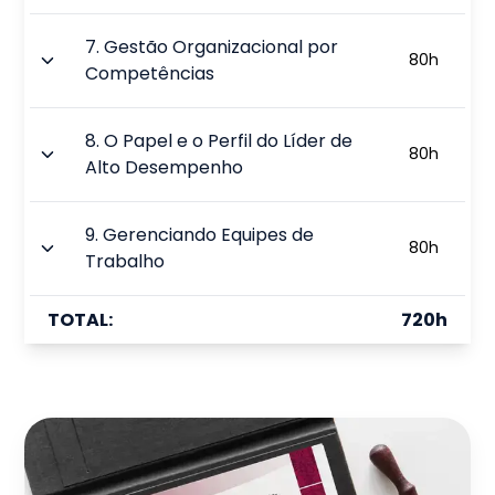
7
.
Gestão Organizacional por
80
h
Competências
8
.
O Papel e o Perfil do Líder de
80
h
Alto Desempenho
9
.
Gerenciando Equipes de
80
h
Trabalho
TOTAL:
720
h