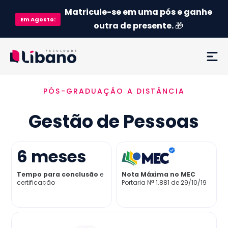
Matricule-se em uma pós e ganhe
Em
Agosto
:
outra de presente.
🎁
PÓS-GRADUAÇÃO A DISTÂNCIA
Ementa
Gestão de Pessoas
Como funciona
Credenciamento MEC
6
meses
Tempo para conclusão
e
Nota Máxima no MEC
Preço
certificação
Portaria Nª 1.881 de 29/10/19
Já sou aluno