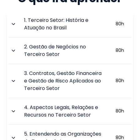
1
.
Terceiro Setor: História e
80
h
Atuação no Brasil
2
.
Gestão de Negócios no
80
h
Terceiro Setor
3
.
Contratos, Gestão Financeira
e Gestão de Risco Aplicados ao
80
h
Terceiro Setor
4
.
Aspectos Legais, Relações e
80
h
Recursos no Terceiro Setor
5
.
Entendendo as Organizações
80
h