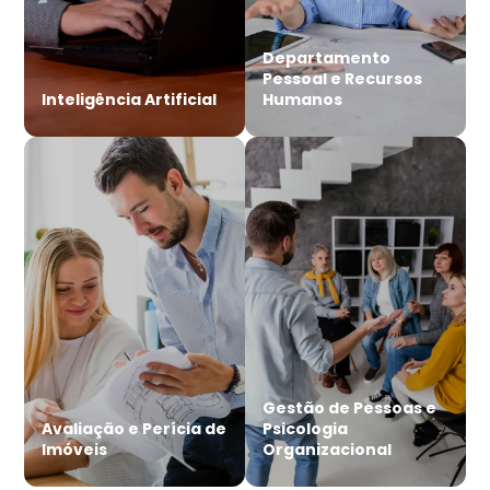
Departamento
Pessoal e Recursos
Inteligência Artificial
Humanos
Gestão de Pessoas e
Avaliação e Perícia de
Psicologia
Imóveis
Organizacional