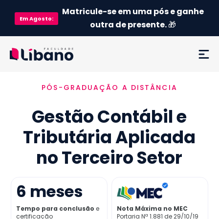
Matricule-se em uma pós e ganhe
Em
Agosto
:
outra de presente.
🎁
PÓS-GRADUAÇÃO A DISTÂNCIA
Ementa
Gestão Contábil e
Como funciona
Tributária Aplicada
Credenciamento MEC
no Terceiro Setor
Preço
6
meses
Já sou aluno
Tempo para conclusão
e
Nota Máxima no MEC
certificação
Portaria Nª 1.881 de 29/10/19