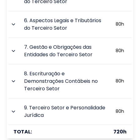
do Terceiro Setor
6
.
Aspectos Legais e Tributários
80
h
do Terceiro Setor
7
.
Gestão e Obrigações das
80
h
Entidades do Terceiro Setor
8
.
Escrituração e
Demonstrações Contábeis no
80
h
Terceiro Setor
9
.
Terceiro Setor e Personalidade
80
h
Jurídica
TOTAL:
720
h