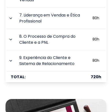
7
.
Liderança em Vendas e Ética
80
h
Profissional
8
.
O Processo de Compra do
80
h
Cliente e a PNL
9
.
Experiência do Cliente e
80
h
Sistema de Relacionamento
TOTAL:
720
h