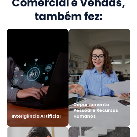
Comercial e Vendas
,
também fez:
Departamento
Pessoal e Recursos
Inteligência Artificial
Humanos