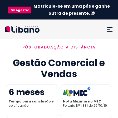
Matricule-se em uma pós e ganhe
Em
Agosto
:
outra de presente.
🎁
PÓS-GRADUAÇÃO A DISTÂNCIA
Ementa
Gestão Comercial e
Como funciona
Vendas
Credenciamento MEC
6
meses
Preço
Tempo para conclusão
e
Nota Máxima no MEC
certificação
Portaria Nª 1.881 de 29/10/19
Já sou aluno