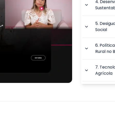
4
.
Desenv
Sustentab
5
.
Desigua
Social
6
.
Polític
Rural no B
7
.
Tecnolo
Agrícola
8
.
Potenci
Desenvol
9
.
Desafio