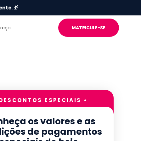
ente.
🎁
Preço
MATRICULE-SE
 DESCONTOS ESPECIAIS •
heça os valores e as
ições de pagamentos