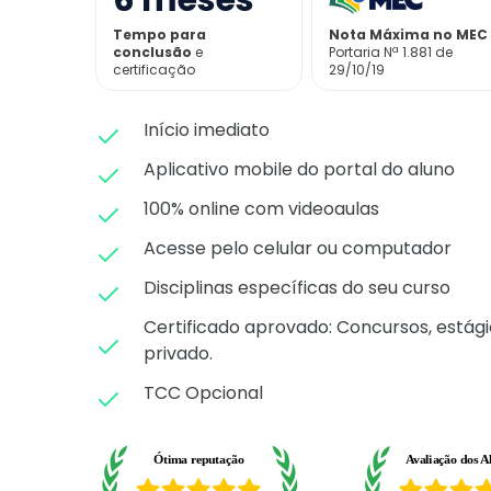
6
meses
Tempo para
Nota Máxima no MEC
conclusão
e
Portaria Nª 1.881 de
certificação
29/10/19
Início imediato
Aplicativo mobile do portal do aluno
100% online com videoaulas
Acesse pelo celular ou computador
Disciplinas específicas do seu curso
Certificado aprovado: C
oncursos, estági
privado.
TCC Opcional