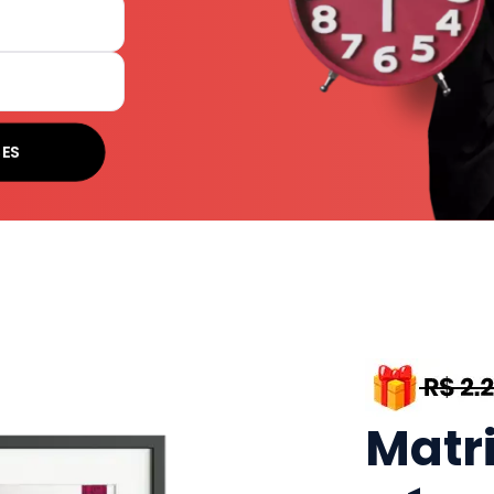
SES
Matr