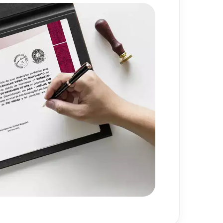
720
h