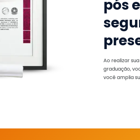
pós 
segu
pres
Ao realizar su
graduação, voc
você amplia su