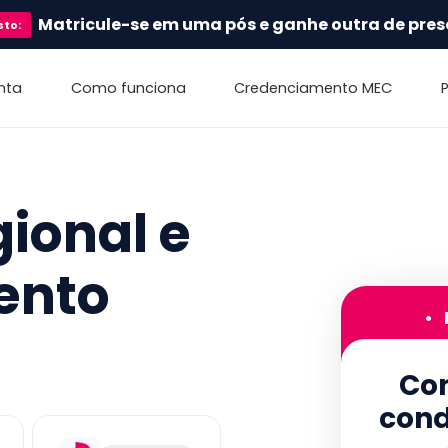
Matricule-se em uma pós e ganhe outra de pres
sto
:
nta
Como funciona
Credenciamento MEC
ional e
ento
•
Con
cond