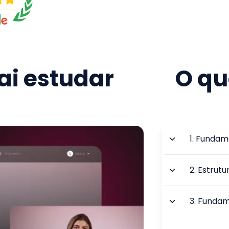
i estudar
O qu
1
.
Fundam
2
.
Estrutu
3
.
Fundam