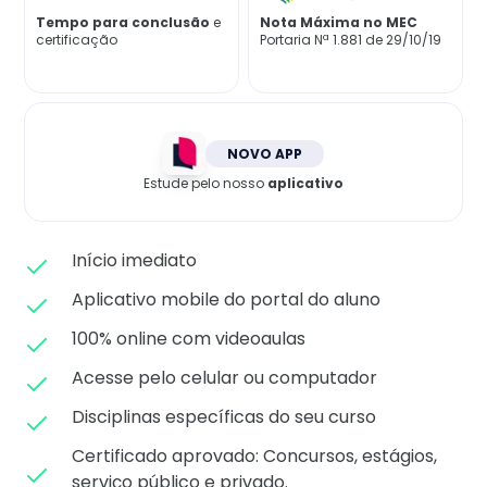
Matricule-se
Tempo para conclusão
e
Nota Máxima no MEC
certificação
Portaria Nª 1.881 de 29/10/19
NOVO APP
Estude pelo nosso
aplicativo
Início imediato
Aplicativo mobile do portal do aluno
100% online com videoaulas
Acesse pelo celular ou computador
Disciplinas específicas do seu curso
Certificado aprovado: C
oncursos, estágios,
serviço público e privado.