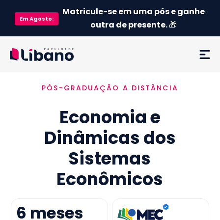
Matricule-se em uma pós e ganhe
Em
Agosto
:
outra de presente.
🎁
PÓS-GRADUAÇÃO A DISTÂNCIA
Ementa
Economia e
Como funciona
Dinâmicas dos
Credenciamento MEC
Sistemas
Preço
Econômicos
Já sou aluno
6
meses