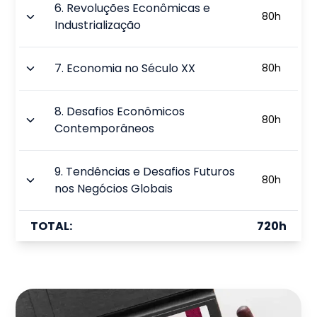
6
.
Revoluções Econômicas e
80
h
Industrialização
7
.
Economia no Século XX
80
h
8
.
Desafios Econômicos
80
h
Contemporâneos
9
.
Tendências e Desafios Futuros
80
h
nos Negócios Globais
TOTAL:
720
h