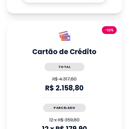
-10%
Cartão de Crédito
TOTAL
R$ 4.317,60
R$ 2.158,80
PARCELADO
12
x
R$ 359,80
12
x
R$ 179,90