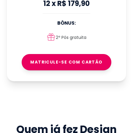
12
x
R$ 179,90
BÔNUS:
2ª Pós gratuita
MATRICULE-SE COM CARTÃO
Quem já fez
Design