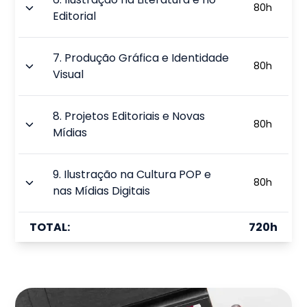
80
h
Editorial
7
.
Produção Gráfica e Identidade
80
h
Visual
8
.
Projetos Editoriais e Novas
80
h
Mídias
9
.
Ilustração na Cultura POP e
80
h
nas Mídias Digitais
TOTAL:
720
h