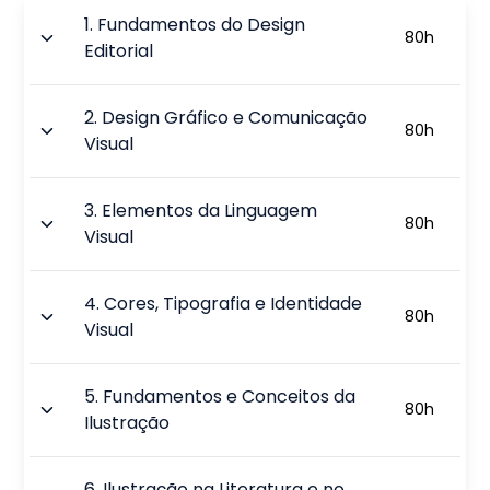
1
.
Fundamentos do Design
80
h
Editorial
2
.
Design Gráfico e Comunicação
80
h
Visual
3
.
Elementos da Linguagem
80
h
Visual
4
.
Cores, Tipografia e Identidade
80
h
Visual
5
.
Fundamentos e Conceitos da
80
h
Ilustração
6
.
Ilustração na Literatura e no