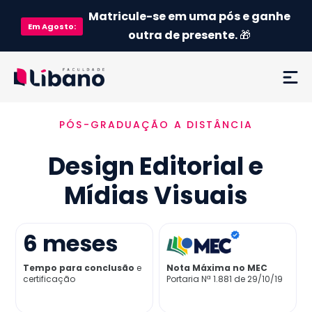
Matricule-se em uma pós e ganhe
Em
Agosto
:
outra de presente.
🎁
PÓS-GRADUAÇÃO A DISTÂNCIA
Ementa
Design Editorial e
Como funciona
Mídias Visuais
Credenciamento MEC
6
meses
Preço
Tempo para conclusão
e
Nota Máxima no MEC
certificação
Portaria Nª 1.881 de 29/10/19
Já sou aluno