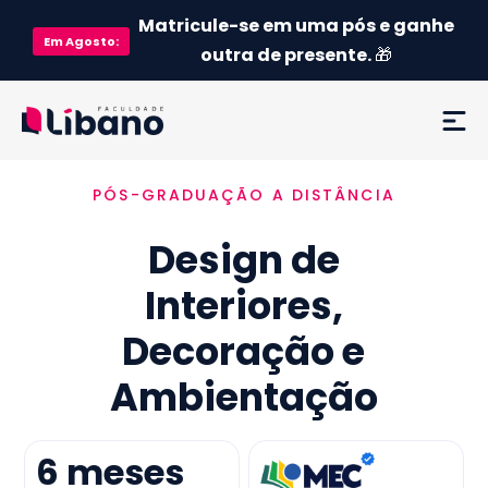
Matricule-se em uma pós e ganhe
Em
Agosto
:
outra de presente.
🎁
PÓS-GRADUAÇÃO A DISTÂNCIA
Ementa
Design de
Como funciona
Interiores,
Credenciamento MEC
Decoração e
Preço
Ambientação
Já sou aluno
6
meses