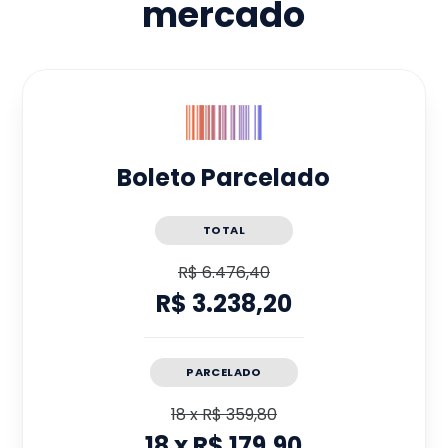
mercado
Boleto Parcelado
TOTAL
R$ 6.476,40
R$ 3.238,20
PARCELADO
18
x
R$ 359,80
18
x
R$ 179,90