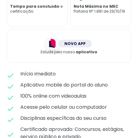
Matricule-se
Tempo para conclusão
e
Nota Máxima no MEC
certificação
Portaria Nª 1.881 de 29/10/19
NOVO APP
Estude pelo nosso
aplicativo
Início imediato
Aplicativo mobile do portal do aluno
100% online com videoaulas
Acesse pelo celular ou computador
Disciplinas específicas do seu curso
Certificado aprovado: C
oncursos, estágios,
serviço público e privado.