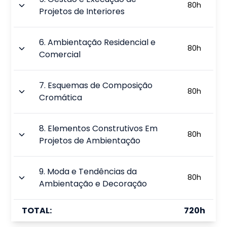
80
h
Projetos de Interiores
6
.
Ambientação Residencial e
80
h
Comercial
7
.
Esquemas de Composição
80
h
Cromática
8
.
Elementos Construtivos Em
80
h
Projetos de Ambientação
9
.
Moda e Tendências da
80
h
Ambientação e Decoração
TOTAL:
720
h