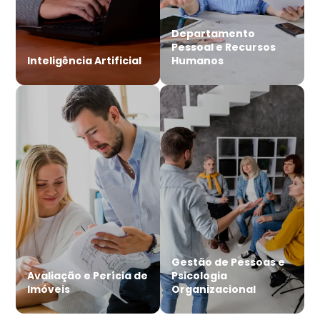
Departamento
Pessoal e Recursos
Inteligência Artificial
Humanos
Gestão de Pessoas e
Avaliação e Perícia de
Psicologia
Imóveis
Organizacional