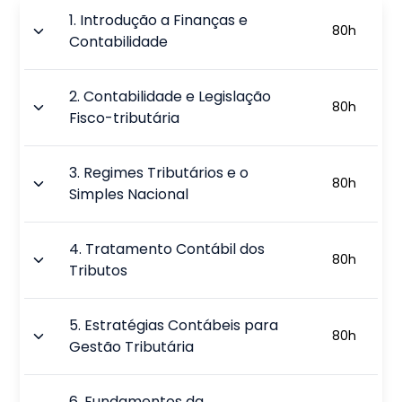
1
.
Introdução a Finanças e
80
h
Contabilidade
2
.
Contabilidade e Legislação
80
h
Fisco-tributária
3
.
Regimes Tributários e o
80
h
Simples Nacional
4
.
Tratamento Contábil dos
80
h
Tributos
5
.
Estratégias Contábeis para
80
h
Gestão Tributária
6
.
Fundamentos da