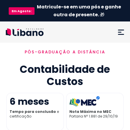
Matricule-se em uma pós e ganhe
Em
Agosto
:
outra de presente.
🎁
PÓS-GRADUAÇÃO A DISTÂNCIA
Ementa
Contabilidade de
Como funciona
Custos
Credenciamento MEC
6
meses
Preço
Tempo para conclusão
e
Nota Máxima no MEC
certificação
Portaria Nª 1.881 de 29/10/19
Já sou aluno