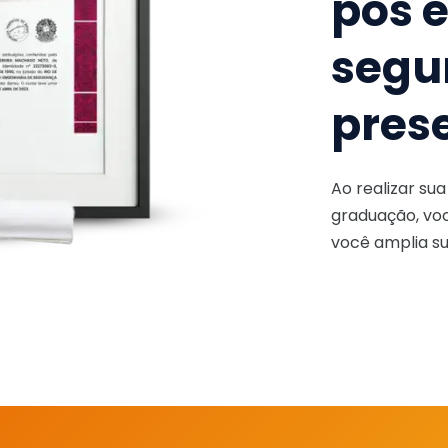
pós 
segu
pres
Ao realizar su
graduação, voc
você amplia su