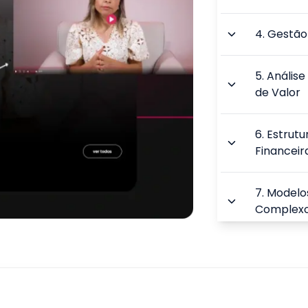
4
.
Gestão 
5
.
Análise
de Valor
6
.
Estrutu
Financei
7
.
Modelos
Complex
8
.
Modelos
Financeir