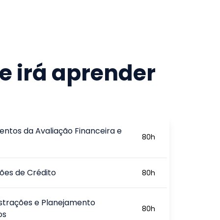
e irá aprender
ntos da Avaliação Financeira e
80
h
ões de Crédito
80
h
trações e Planejamento
80
h
os