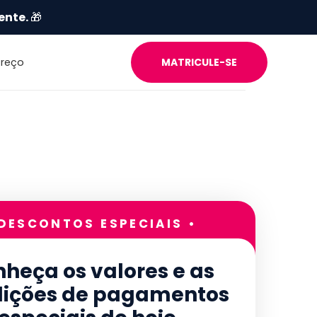
ente.
🎁
Preço
MATRICULE-SE
 DESCONTOS ESPECIAIS •
heça os valores e as
ições de pagamentos