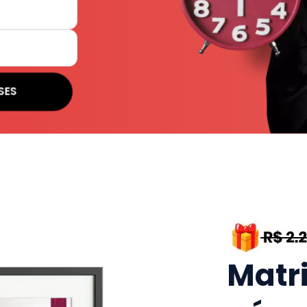
SES
Matr