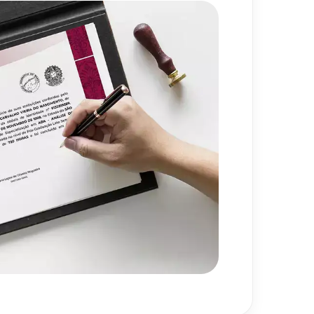
gias Financeiras para a Alta
80
h
ividade
720
h