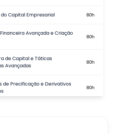
do Capital Empresarial
80
h
 Financeira Avançada e Criação
80
h
ra de Capital e Táticas
80
h
ras Avançadas
 de Precificação e Derivativos
80
h
os
 de Volatilidade e Controle
80
h
o