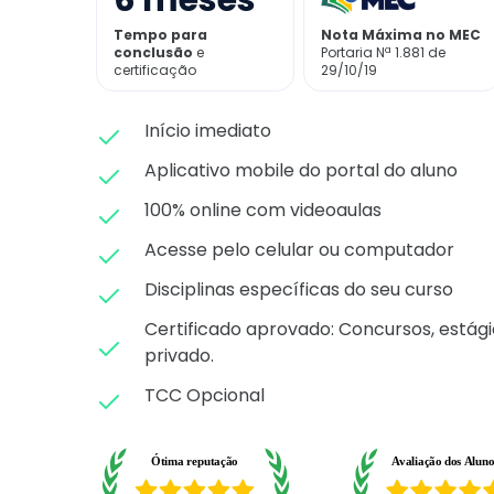
6
meses
Tempo para
Nota Máxima no MEC
conclusão
e
Portaria Nª 1.881 de
certificação
29/10/19
Início imediato
Aplicativo mobile do portal do aluno
100% online com videoaulas
Acesse pelo celular ou computador
Disciplinas específicas do seu curso
Certificado aprovado: C
oncursos, estági
privado.
TCC Opcional