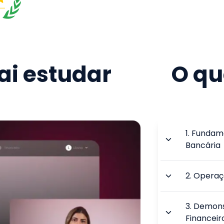
i estudar
O qu
1
.
Fundame
Bancária
2
.
Operaç
3
.
Demons
Financeir