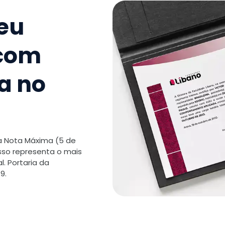
9
.
Estraté
Competit
seu
TOTAL:
 com
a no
 a Nota Máxima (5 de
isso representa o mais
. Portaria da
9.