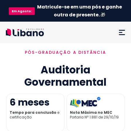
Matricule-se em uma pós e ganhe
Em
Agosto
:
outra de presente.
🎁
PÓS-GRADUAÇÃO A DISTÂNCIA
Ementa
Auditoria
Como funciona
Governamental
Credenciamento MEC
6
meses
Preço
Tempo para conclusão
e
Nota Máxima no MEC
certificação
Portaria Nª 1.881 de 29/10/19
Já sou aluno