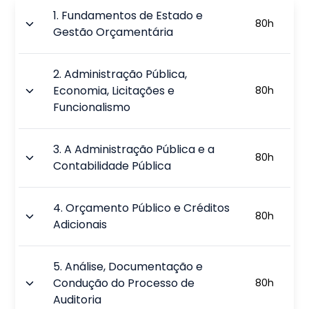
1
.
Fundamentos de Estado e
80
h
Gestão Orçamentária
2
.
Administração Pública,
Economia, Licitações e
80
h
Funcionalismo
3
.
A Administração Pública e a
80
h
Contabilidade Pública
4
.
Orçamento Público e Créditos
80
h
Adicionais
5
.
Análise, Documentação e
Condução do Processo de
80
h
Auditoria