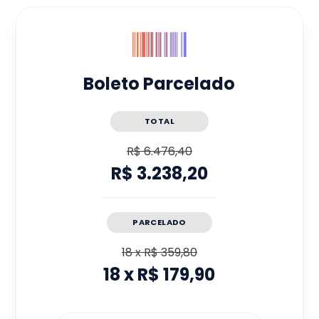
Boleto Parcelado
TOTAL
R$ 6.476,40
R$ 3.238,20
PARCELADO
18
x
R$ 359,80
18
x
R$ 179,90