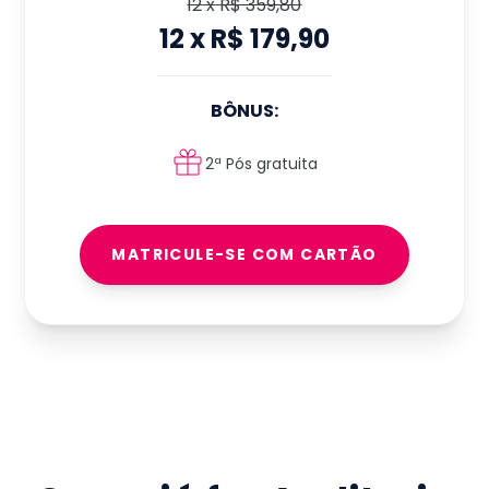
12
x
R$ 359,80
12
x
R$ 179,90
BÔNUS:
2ª Pós gratuita
MATRICULE-SE COM CARTÃO