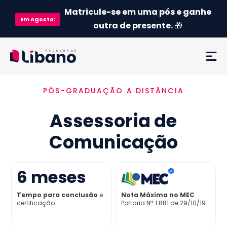
Matricule-se em uma pós e ganhe
Em
Agosto
:
outra de presente.
🎁
PÓS-GRADUAÇÃO A DISTÂNCIA
Ementa
Assessoria de
Como funciona
Comunicação
Credenciamento MEC
6
meses
Preço
Tempo para conclusão
e
Nota Máxima no MEC
certificação
Portaria Nª 1.881 de 29/10/19
Já sou aluno