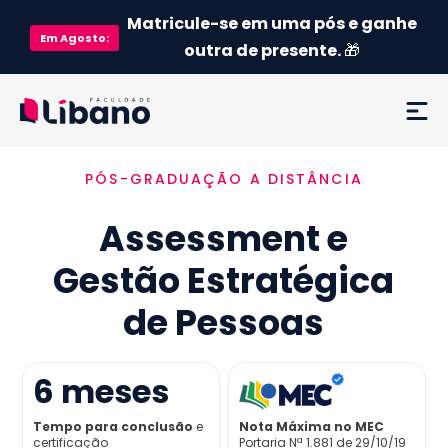
Matricule-se em uma pós e ganhe
Em
Agosto
:
outra de presente.
🎁
PÓS-GRADUAÇÃO A DISTÂNCIA
Ementa
Assessment e
Como funciona
Gestão Estratégica
Credenciamento MEC
de Pessoas
Preço
6
meses
Já sou aluno
Tempo para conclusão
e
Nota Máxima no MEC
certificação
Portaria Nª 1.881 de 29/10/19