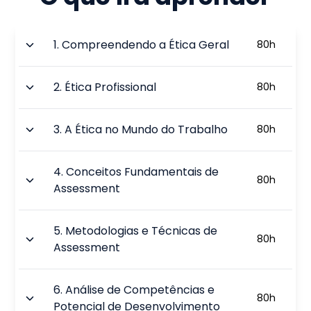
1
.
Compreendendo a Ética Geral
80
h
2
.
Ética Profissional
80
h
3
.
A Ética no Mundo do Trabalho
80
h
4
.
Conceitos Fundamentais de
80
h
Assessment
5
.
Metodologias e Técnicas de
80
h
Assessment
6
.
Análise de Competências e
80
h
Potencial de Desenvolvimento