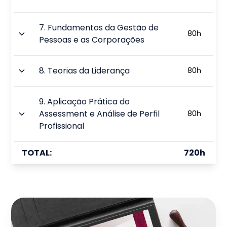
7
.
Fundamentos da Gestão de
80
h
Pessoas e as Corporações
8
.
Teorias da Liderança
80
h
9
.
Aplicação Prática do
Assessment e Análise de Perfil
80
h
Profissional
TOTAL:
720
h