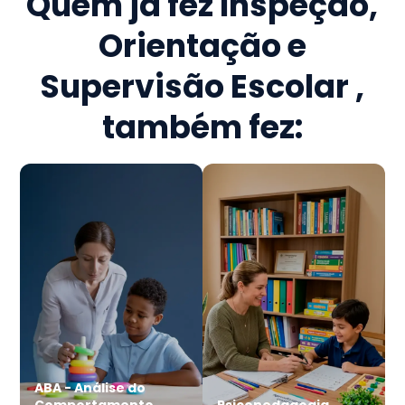
Quem já fez
Inspeção,
Orientação e
Supervisão Escolar
,
também fez:
ABA - Análise do
Comportamento
Psicopedagogia