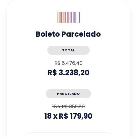
Boleto Parcelado
TOTAL
R$ 6.476,40
R$ 3.238,20
PARCELADO
18
x
R$ 359,80
18
x
R$ 179,90