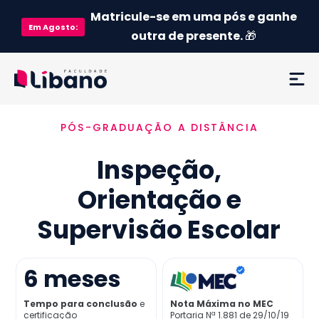
Matricule-se em uma pós e ganhe
Em
Agosto
:
outra de presente.
🎁
PÓS-GRADUAÇÃO A DISTÂNCIA
Ementa
Inspeção,
Como funciona
Orientação e
Credenciamento MEC
Supervisão Escolar
Preço
6
meses
Já sou aluno
Tempo para conclusão
e
Nota Máxima no MEC
certificação
Portaria Nª 1.881 de 29/10/19