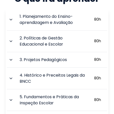
1
.
Planejamento do Ensino-
80
h
aprendizagem e Avaliação
2
.
Políticas de Gestão
80
h
Educacional e Escolar
3
.
Projetos Pedagógicos
80
h
4
.
Histórico e Preceitos Legais da
80
h
BNCC
5
.
Fundamentos e Práticas da
80
h
Inspeção Escolar