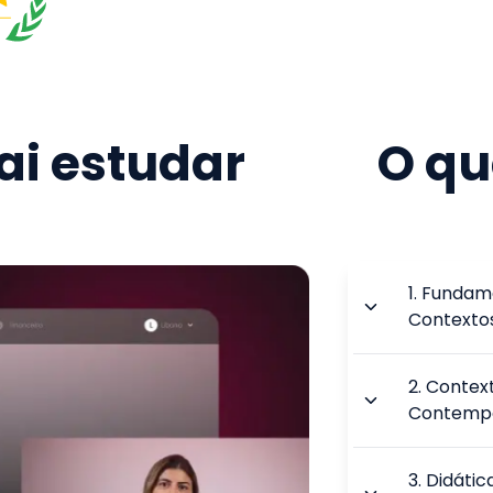
i estudar
O qu
1
.
Fundame
Contexto
2
.
Context
Contemp
3
.
Didátic