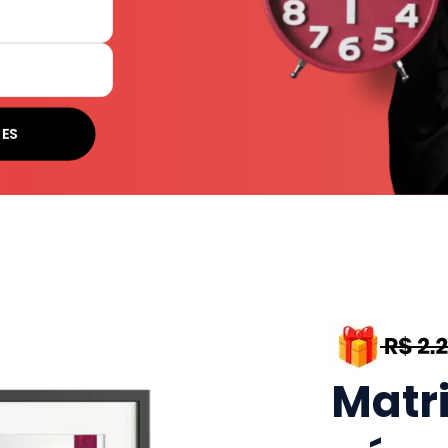
SES
Matr