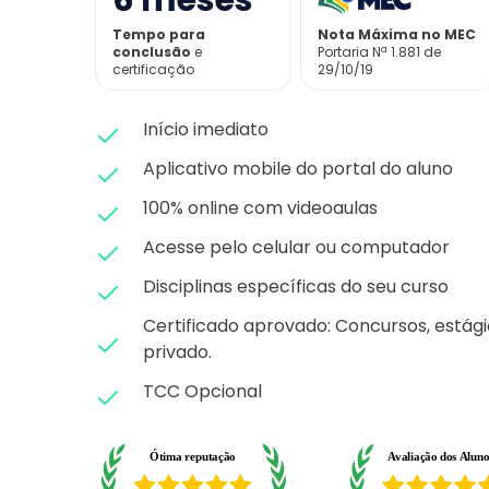
6
meses
Tempo para
Nota Máxima no MEC
conclusão
e
Portaria Nª 1.881 de
certificação
29/10/19
Início imediato
Aplicativo mobile do portal do aluno
100% online com videoaulas
Acesse pelo celular ou computador
Disciplinas específicas do seu curso
Certificado aprovado: C
oncursos, estági
privado.
TCC Opcional