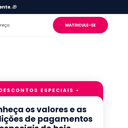
ente.
🎁
Preço
MATRICULE-SE
 DESCONTOS ESPECIAIS •
heça os valores e as
ições de pagamentos