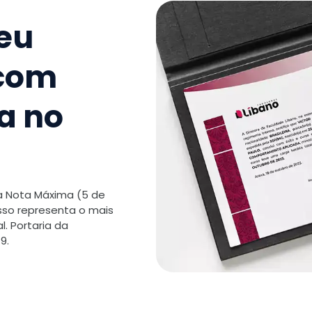
TOTAL:
seu
 com
a no
 a Nota Máxima (5 de
isso representa o mais
. Portaria da
9.