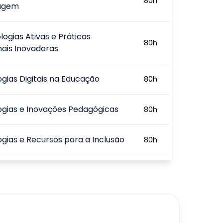
80
h
agem
ogias Ativas e Práticas
80
h
ais Inovadoras
gias Digitais na Educação
80
h
gias e Inovações Pedagógicas
80
h
gias e Recursos para a Inclusão
80
h
o, Diversidade e Competências
80
h
cionais na Nova Educação
o para o Futuro
80
h