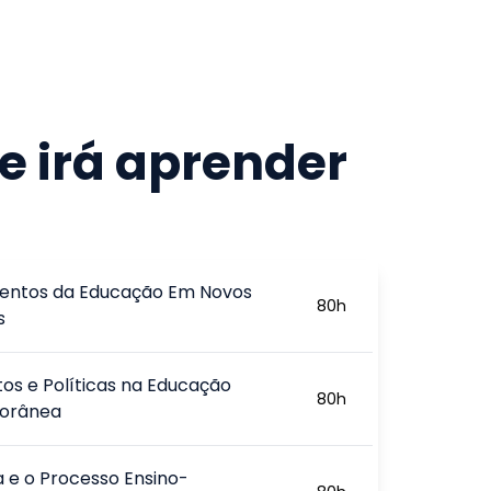
e irá aprender
ntos da Educação Em Novos
80
h
s
os e Políticas na Educação
80
h
orânea
a e o Processo Ensino-