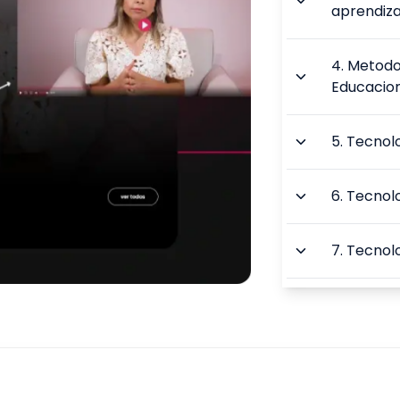
aprendiz
4
.
Metodol
Educacion
5
.
Tecnolo
6
.
Tecnolo
7
.
Tecnolo
8
.
Inclusã
Socioemo
9
.
Educaçã