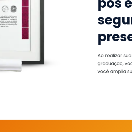
pós 
segu
pres
Ao realizar su
graduação, voc
você amplia su