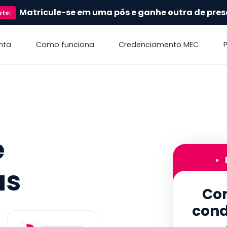
Matricule-se em uma pós e ganhe outra de pres
sto
:
nta
Como funciona
Credenciamento MEC
e
•
as
Con
cond