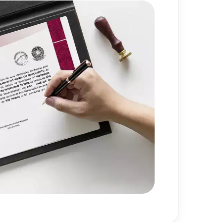
720
h