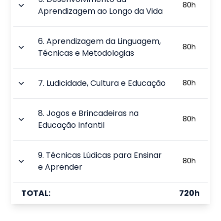
80
h
Aprendizagem ao Longo da Vida
6
.
Aprendizagem da Linguagem,
80
h
Técnicas e Metodologias
7
.
Ludicidade, Cultura e Educação
80
h
8
.
Jogos e Brincadeiras na
80
h
Educação Infantil
9
.
Técnicas Lúdicas para Ensinar
80
h
e Aprender
TOTAL:
720
h