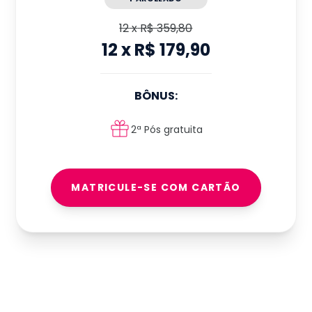
12
x
R$ 359,80
12
x
R$ 179,90
BÔNUS:
2ª Pós gratuita
MATRICULE-SE COM CARTÃO