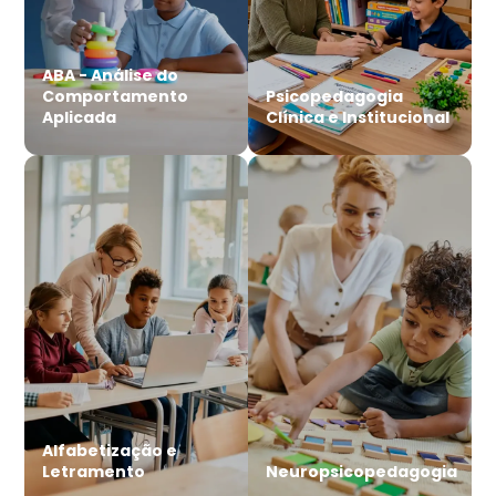
ABA - Análise do
Comportamento
Psicopedagogia
Aplicada
Clínica e Institucional
Alfabetização e
Letramento
Neuropsicopedagogia