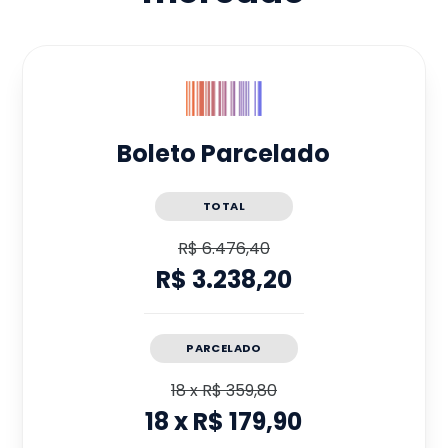
Boleto Parcelado
TOTAL
R$ 6.476,40
R$ 3.238,20
PARCELADO
18
x
R$ 359,80
18
x
R$ 179,90