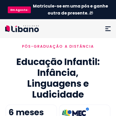
Matricule-se em uma pós e ganhe
Em
Agosto
:
outra de presente.
🎁
PÓS-GRADUAÇÃO A DISTÂNCIA
Ementa
Educação Infantil:
Como funciona
Infância,
Credenciamento MEC
Linguagens e
Preço
Ludicidade
Já sou aluno
6
meses