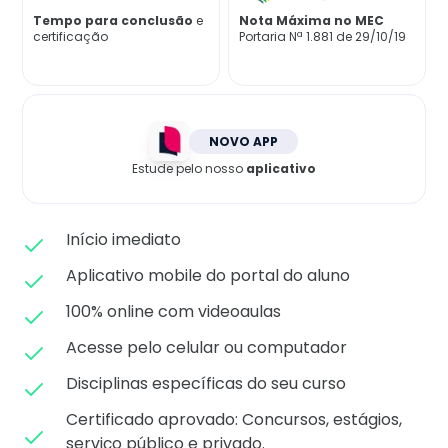
Matricule-se
Tempo para conclusão
e
Nota Máxima no MEC
certificação
Portaria Nª 1.881 de 29/10/19
NOVO APP
Estude pelo nosso
aplicativo
Início imediato
Aplicativo mobile do portal do aluno
100% online com videoaulas
Acesse pelo celular ou computador
Disciplinas específicas do seu curso
Certificado aprovado: C
oncursos, estágios,
serviço público e privado.