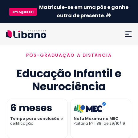
Matricule-se em uma pós e ganhe
Em
Agosto
:
outra de presente.
🎁
PÓS-GRADUAÇÃO A DISTÂNCIA
Ementa
Educação Infantil e
Como funciona
Neurociência
Credenciamento MEC
6
meses
Preço
Tempo para conclusão
e
Nota Máxima no MEC
certificação
Portaria Nª 1.881 de 29/10/19
Já sou aluno