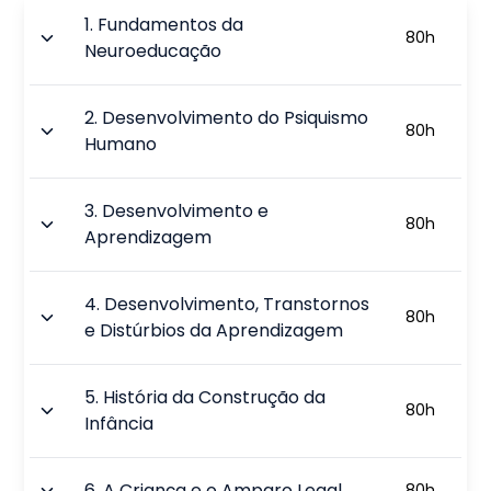
1
.
Fundamentos da
80
h
Neuroeducação
2
.
Desenvolvimento do Psiquismo
80
h
Humano
3
.
Desenvolvimento e
80
h
Aprendizagem
4
.
Desenvolvimento, Transtornos
80
h
e Distúrbios da Aprendizagem
5
.
História da Construção da
80
h
Infância
6
.
A Criança e o Amparo Legal
80
h