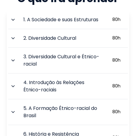
1
.
A Sociedade e suas Estruturas
80
h
2
.
Diversidade Cultural
80
h
3
.
Diversidade Cultural e Étnico-
80
h
racial
4
.
Introdução às Relações
80
h
Étnico-raciais
5
.
A Formação Étnico-racial do
80
h
Brasil
6
.
História e Resistência