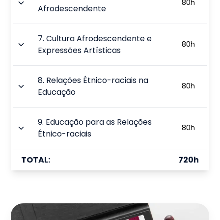
80
h
Afrodescendente
7
.
Cultura Afrodescendente e
80
h
Expressões Artísticas
8
.
Relações Étnico-raciais na
80
h
Educação
9
.
Educação para as Relações
80
h
Étnico-raciais
TOTAL:
720
h