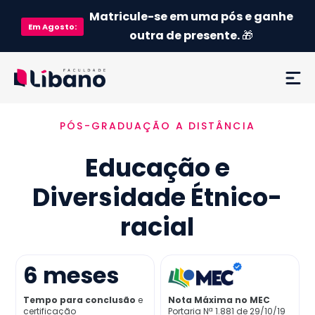
Matricule-se em uma pós e ganhe
Em
Agosto
:
outra de presente.
🎁
PÓS-GRADUAÇÃO A DISTÂNCIA
Ementa
Educação e
Como funciona
Diversidade Étnico-
Credenciamento MEC
racial
Preço
6
meses
Já sou aluno
Tempo para conclusão
e
Nota Máxima no MEC
certificação
Portaria Nª 1.881 de 29/10/19