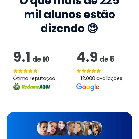
O que mais de
225
mil
alunos estão
dizendo 😍
9.1
4.9
de
10
de
5
Ótima reputação
+ 12.000 avaliações